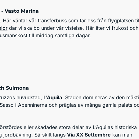
- Vasto Marina
ien. Här väntar vår transferbuss som tar oss från flygplatsen til
sior
där vi ska bo under vår vistelse. Här äter vi frukost och
husmanskost till middag samtliga dagar.
och Sulmona
Abruzzos huvudstad,
L’Aquila
. Staden domineras av den mäkt
Sasso i Apenninerna och präglas av många gamla palats o
örstördes eller skadades stora delar av L’Aquilas historiska
ig jordbävning. Särskilt längs
Via XX Settembre
kan man