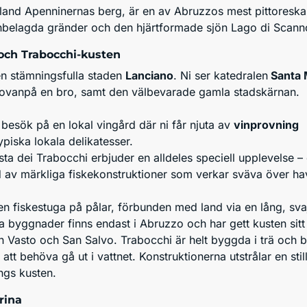
bland Apenninernas berg, är en av Abruzzos mest pittoreska 
nbelagda gränder och den hjärtformade sjön Lago di Scanno.
och Trabocchi-kusten
en stämningsfulla staden
Lanciano
. Ni ser katedralen
Santa 
ovanpå en bro, samt den välbevarade gamla stadskärnan.
t besök på en lokal vingård där ni får njuta av
vinprovning
piska lokala delikatesser.
ta dei Trabocchi erbjuder en alldeles speciell upplevelse –
 av märkliga fiskekonstruktioner som verkar sväva över ha
en fiskestuga på pålar, förbunden med land via en lång, sv
a byggnader finns endast i Abruzzo och har gett kusten sitt
 Vasto och San Salvo. Trabocchi är helt byggda i trä och be
n att behöva gå ut i vattnet. Konstruktionerna utstrålar en 
ngs kusten.
rina