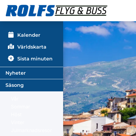
Kalender
Världskarta
Sista minuten
Nyheter
Säsong
Vår
Sommar
Höst
Vinter
Julmarknadsresor