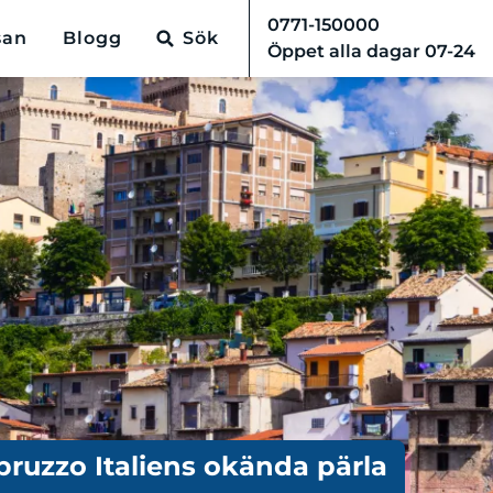
0771-150000
san
Blogg
Sök
Öppet alla dagar 07-24
bruzzo Italiens okända pärla