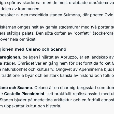
dliga spår av skadorna, men de mest drabbade områdena va
a delen av kommunen.
besöker ni den medeltida staden Sulmona, där poeten Ovid
adskärnan omges helt av gamla stadsmurar med två portar so
lera ståtliga palats. Den söta doften av ”confetti” (sockerd
 över hela området.
gionen med Celano och Scanno
aregionen
, belägen i hjärtat av Abruzzo, är ett landskap av
ka städer. Området var en gång hem för det forntida folket 
e naturskönhet och kulturarv. Omgivet av Apenninerna bjude
 traditionella byar och en stark känsla av historia och folklo
ano och Scanno.
Celano är en charmig bergsstad som do
de
Castello Piccolomini
– ett praktfullt renässansslott med ut
Staden bjuder på medeltida arkitektur och en fridfull atmosf
m uppskattar kultur och historia.