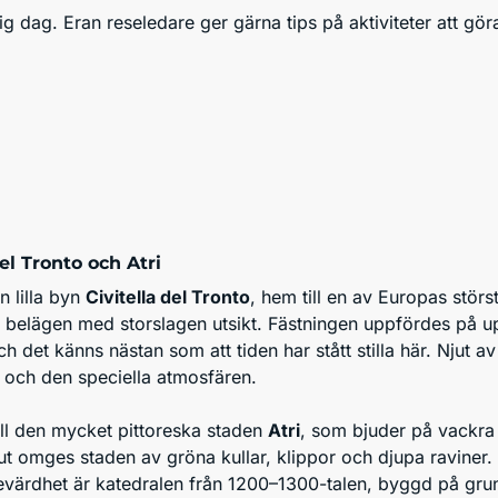
dig dag. Eran reseledare ger gärna tips på aktiviteter att gö
del Tronto och Atri
en lilla byn
Civitella del Tronto
, hem till en av Europas störs
rt belägen med storslagen utsikt. Fästningen uppfördes på 
ch det känns nästan som att tiden har stått stilla här. Njut a
 och den speciella atmosfären.
till den mycket pittoreska staden
Atri
, som bjuder på vackra
ut omges staden av gröna kullar, klippor och djupa raviner.
evärdhet är katedralen från 1200–1300-talen, byggd på gru