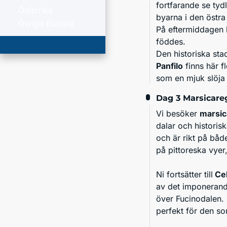
fortfarande se ty
Österrike
byarna i den östr
Övriga Europa
På eftermiddagen 
föddes.
Den historiska st
Panfilo
finns här f
som en mjuk slöja
Dag 3
Marsicare
Vi besöker
marsic
dalar och historis
och är rikt på båd
på pittoreska vyer,
Ni fortsätter till
Cel
av det imponeran
över Fucinodalen. 
perfekt för den so