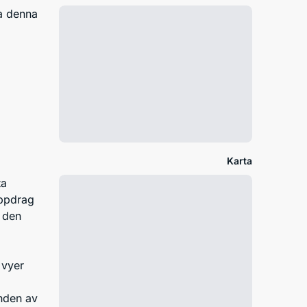
ra denna
Karta
ta
uppdrag
v den
 vyer
nden av