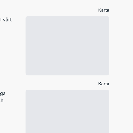
Karta
l vårt
Karta
iga
ch