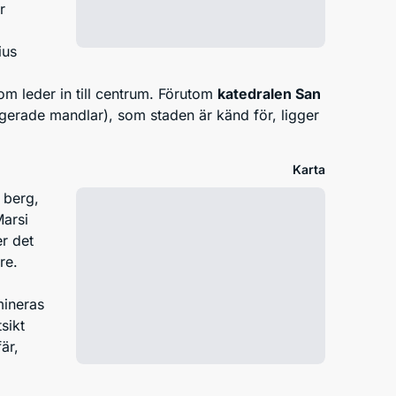
r
ius
m leder in till centrum. Förutom
katedralen San
ragerade mandlar), som staden är känd för, ligger
Karta
 berg,
Marsi
r det
re.
mineras
sikt
är,