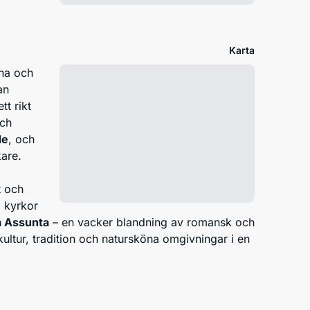
Karta
na och
an
t rikt
och
de
, och
kare.
t och
a kyrkor
a Assunta
– en vacker blandning av romansk och
ultur, tradition och natursköna omgivningar i en