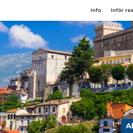
Info
Inför re
A