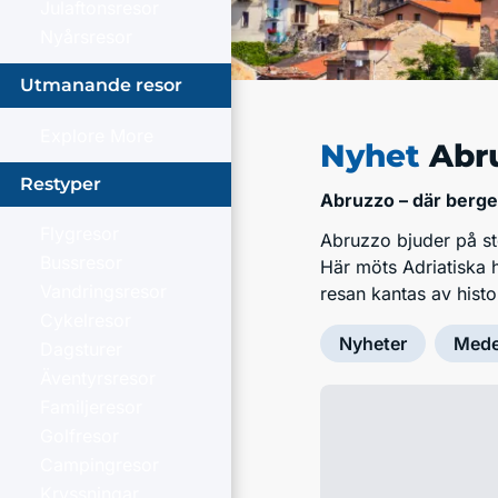
Julaftonsresor
Nyårsresor
Utmanande resor
Explore More
Nyhet
Abru
Restyper
Abruzzo – där berg
Flygresor
Abruzzo bjuder på sto
Bussresor
Här möts Adriatiska 
Vandringsresor
resan kantas av histo
Cykelresor
Nyheter
Mede
Dagsturer
Äventyrsresor
Familjeresor
Golfresor
Campingresor
Kryssningar