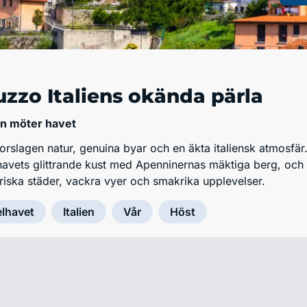
zzo Italiens okända pärla
en möter havet
rslagen natur, genuina byar och en äkta italiensk atmosfär
havets glittrande kust med Apenninernas mäktiga berg, och
riska städer, vackra vyer och smakrika upplevelser.
lhavet
Italien
Vår
Höst