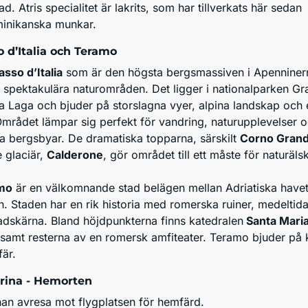
 Atris specialitet är lakrits, som har tillverkats här sedan
inikanska munkar.
 d’Italia och Teramo
sso d’Italia
som är den högsta bergsmassiven i Apenniner
st spektakulära naturområden. Det ligger i nationalparken Gr
a Laga och bjuder på storslagna vyer, alpina landskap och et
 Området lämpar sig perfekt för vandring, naturupplevelser 
lla bergsbyar. De dramatiska topparna, särskilt
Corno Gran
 glaciär,
Calderone
, gör området till ett måste för naturäls
mo
är en välkomnande stad belägen mellan Adriatiska have
 Staden har en rik historia med romerska ruiner, medeltid
adskärna. Bland höjdpunkterna finns katedralen
Santa Mari
– samt resterna av en romersk amfiteater. Teramo bjuder på k
är.
rina - Hemorten
nnan avresa mot flygplatsen för hemfärd.