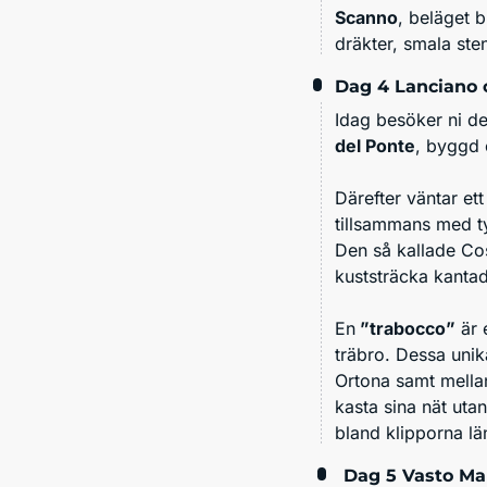
Scanno
, beläget 
dräkter, smala ste
Dag 4
Lanciano 
Idag besöker ni d
del Ponte
, byggd 
Därefter väntar et
tillsammans med ty
Den så kallade Cos
kuststräcka kantad
En
”trabocco”
är 
träbro. Dessa unik
Ortona samt mellan
kasta sina nät uta
bland klipporna lä
Dag 5
Vasto Ma