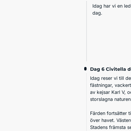
Idag har vi en le
dag.
Dag 6
Civitella 
Idag reser vi till d
fästningar, vacke
av kejs
ar Karl V, o
storslagna naturen
Färden fortsätter 
över havet. Väster
Stadens främsta s