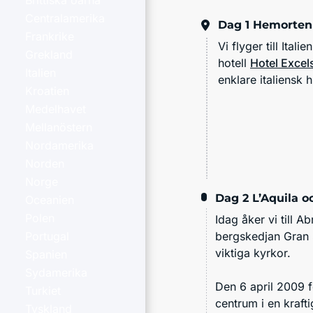
Brittiska öarna
Centralamerika
Dag 1
Hemorten 
Frankrike
Vi flyger till Ital
Grekland
hotell
Hotel Excel
Italien
enklare italiensk 
Kroatien
Medelhavet
Mellanöstern
Nordamerika
Norden
Norge
Dag 2
L’Aquila 
Oceanien
Polen
Idag åker vi till 
bergskedjan Gran 
Portugal
viktiga kyrkor.
Spanien
Sydamerika
Den 6 april 2009 f
Turkiet
centrum i en kraft
Tyskland