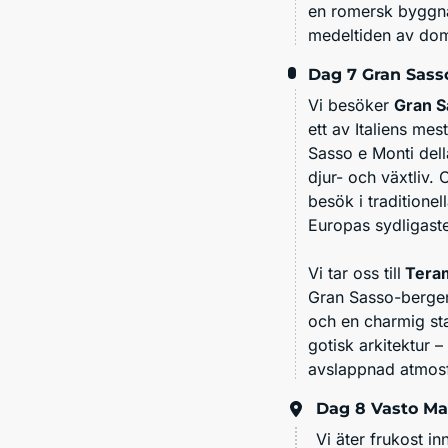
en romersk byggnad.
medeltiden av dom
Dag 7
Gran Sasso
Vi besöker
Gran Sa
ett av Italiens me
Sasso e Monti dell
djur- och växtliv.
besök i traditione
Europas sydligaste
Vi tar oss till
Tera
Gran Sasso-bergen.
och en charmig st
gotisk arkitektur 
avslappnad atmosf
Dag 8
Vasto Ma
Vi äter frukost i