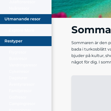
Julaftonsresor
Nyårsresor
Utmanande resor
Sommarr
Explore More
Restyper
Sommaren är den per
bada i turkosblått 
Flygresor
bjuder på kultur, sh
Bussresor
något för dig. I som
Vandringsresor
Cykelresor
Dagsturer
Äventyrsresor
Familjeresor
Golfresor
Campingresor
Kryssningar