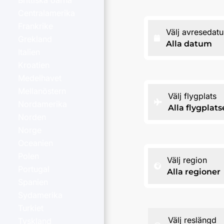
Brittiska öarna
Centralamerika
Frankrike
Välj avresedat
Grekland
Alla datum
Italien
Kroatien
Medelhavet
Mellanöstern
Välj flygplats
Nordamerika
Alla flygplats
Norden
Norge
Oceanien
Polen
Välj region
Portugal
Alla regioner
Spanien
Sydamerika
Turkiet
Välj reslängd
Tyskland