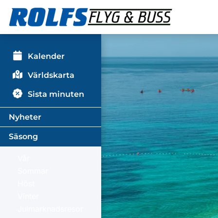
Kalender
Världskarta
Sista minuten
Nyheter
Säsong
Vår
Sommar
Höst
Vinter
Julmarknadsresor