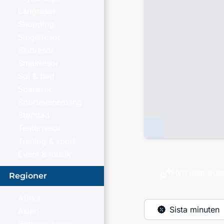
Långresor
Shopping
Singelresor
Skidresor
Smakresor
Sol & bad
Sparesor
Sportevenemang
Storstad
Teaterresor
Träning & sport
Event & musik
Flyg eller bus
Regioner
Afrika
Sista minuten
Asien