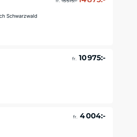
fr.
15 575:-
och Schwarzwald
Läs mer & boka
10 975:-
fr.
Läs mer & boka
4 004:-
fr.