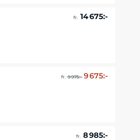
14 675:-
fr.
Läs mer & boka
9 675:-
fr.
9 975:-
Läs mer & boka
8 985:-
fr.