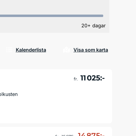
20+ dagar
Kalenderlista
Visa som karta
11 025:-
fr.
olkusten
Läs mer & boka
14 875:-