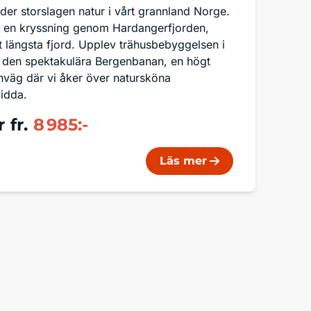
der storslagen natur i vårt grannland Norge.
å en kryssning genom Hardangerfjorden,
 längsta fjord. Upplev trähusbebyggelsen i
 den spektakulära Bergenbanan, en högt
nväg där vi åker över natursköna
idda.
r
fr.
8 985:-
Läs mer