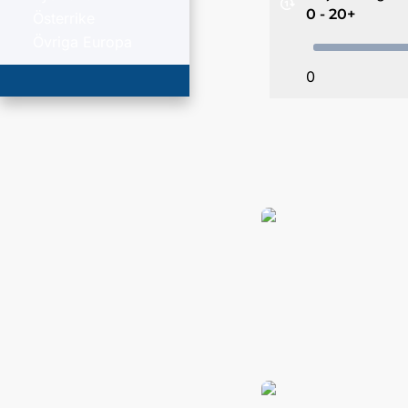
0 - 20+
Österrike
Övriga Europa
0