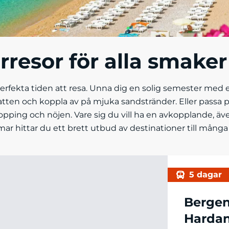
esor för alla smaker
fekta tiden att resa. Unna dig en solig semester med en 
vatten och koppla av på mjuka sandstränder. Eller passa
opping och nöjen. Vare sig du vill ha en avkopplande, även
mar hittar du ett brett utbud av destinationer till många 
5 dagar
Berge
Hardan