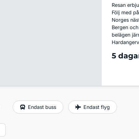
Resan erbju
Följ med p
Norges näst
Bergen och
belägen jär
Hardangerv
5 daga
s
Endast buss
Endast flyg