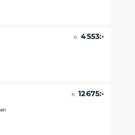
Läs mer & boka
4 553:-
fr.
Läs mer & boka
12 675:-
fr.
uen
Läs mer & boka