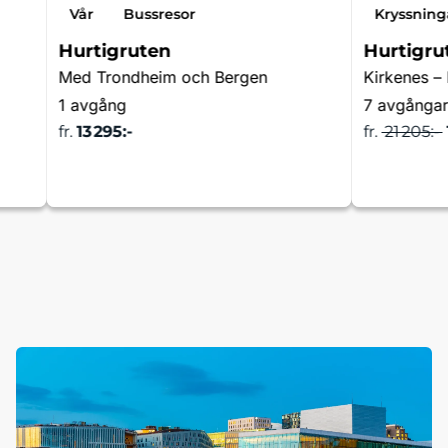
Vår
Bussresor
Kryssning
Hurtigruten
Hurtigru
Med Trondheim och Bergen
Kirkenes –
1 avgång
7 avgånga
fr.
13 295:-
fr.
21 205:-
a
Läs mer & boka