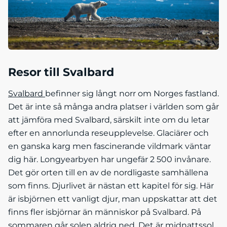
Resor till Svalbard
Svalbard
befinner sig långt norr om Norges fastland.
Det är inte så många andra platser i världen som går
att jämföra med Svalbard, särskilt inte om du letar
efter en annorlunda reseupplevelse. Glaciärer och
en ganska karg men fascinerande vildmark väntar
dig här. Longyearbyen har ungefär 2 500 invånare.
Det gör orten till en av de nordligaste samhällena
som finns. Djurlivet är nästan ett kapitel för sig. Här
är isbjörnen ett vanligt djur, man uppskattar att det
finns fler isbjörnar än människor på Svalbard. På
sommaren går solen aldrig ned. Det är midnattssol