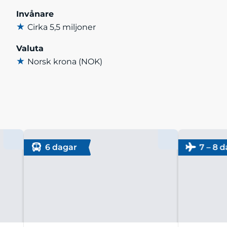
Invånare
★
Cirka 5,5 miljoner
Valuta
★
Norsk krona (NOK)
6 dagar
7 – 8 