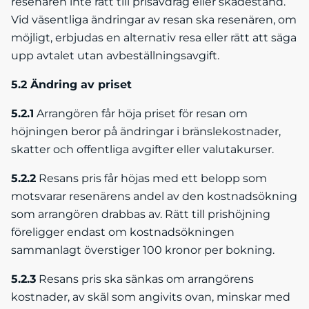
resenären inte rätt till prisavdrag eller skadestånd.
Vid väsentliga ändringar av resan ska resenären, om
möjligt, erbjudas en alternativ resa eller rätt att säga
upp avtalet utan avbeställningsavgift.
5.2 Ändring av priset
5.2.1
Arrangören får höja priset för resan om
höjningen beror på ändringar i bränslekostnader,
skatter och offentliga avgifter eller valutakurser.
5.2.2
Resans pris får höjas med ett belopp som
motsvarar resenärens andel av den kostnadsökning
som arrangören drabbas av. Rätt till prishöjning
föreligger endast om kostnadsökningen
sammanlagt överstiger 100 kronor per bokning.
5.2.3
Resans pris ska sänkas om arrangörens
kostnader, av skäl som angivits ovan, minskar med