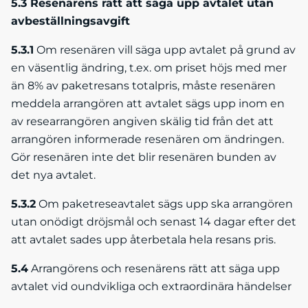
5.3 Resenärens rätt att säga upp avtalet utan
avbeställningsavgift
5.3.1
Om resenären vill säga upp avtalet på grund av
en väsentlig ändring, t.ex. om priset höjs med mer
än 8% av paketresans totalpris, måste resenären
meddela arrangören att avtalet sägs upp inom en
av researrangören angiven skälig tid från det att
arrangören informerade resenären om ändringen.
Gör resenären inte det blir resenären bunden av
det nya avtalet.
5.3.2
Om paketreseavtalet sägs upp ska arrangören
utan onödigt dröjsmål och senast 14 dagar efter det
att avtalet sades upp återbetala hela resans pris.
5.4
Arrangörens och resenärens rätt att säga upp
avtalet vid oundvikliga och extraordinära händelser