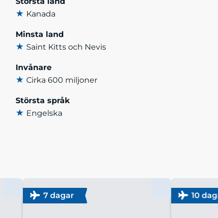
Största land
★
Kanada
Minsta land
★
Saint Kitts och Nevis
Invånare
★
Cirka 600 miljoner
Största språk
★
Engelska
7 dagar
10 dag