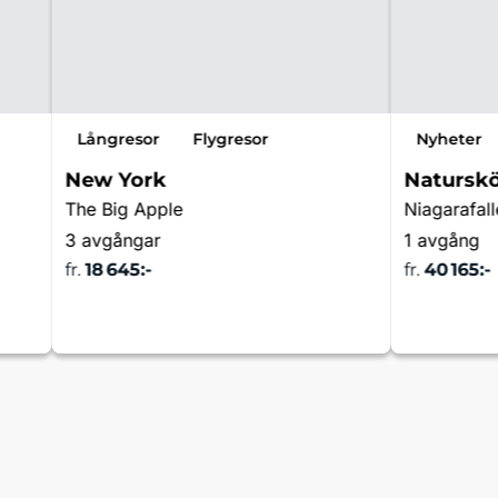
Långresor
Flygresor
Nyheter
New York
Natursk
The Big Apple
3 avgångar
1 avgång
fr.
18 645:-
fr.
40 165:-
a
Läs mer & boka