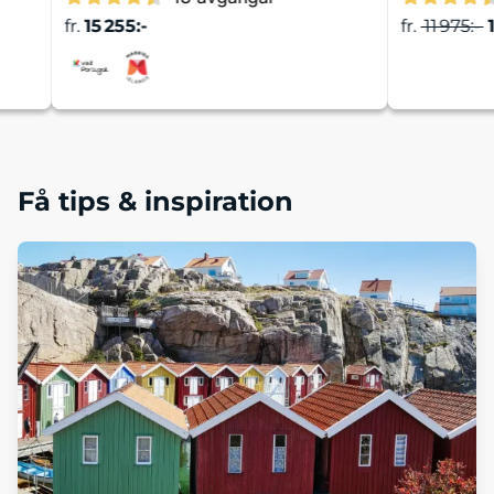
fr.
15 255:-
fr.
11 975:-
a
Läs mer
Få tips & inspiration