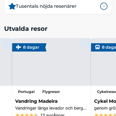
Tusentals nöjda resenärer
Utvalda resor
8 dagar
8 daga
Portugal
Flygresor
Cykelreso
Vandring Madeira
Cykel Mo
Vandringar längs levador och bergsleder
13 avgångar