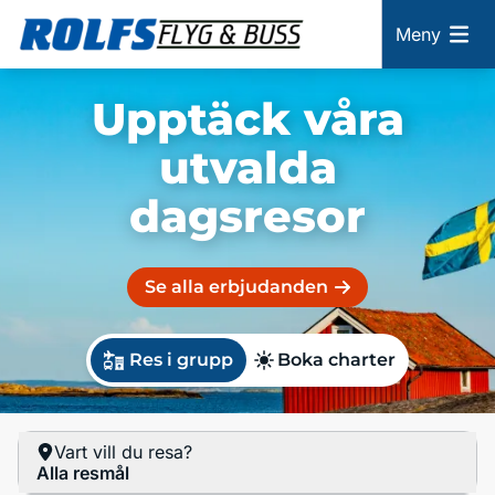
Meny
Upptäck våra
utvalda
dagsresor
Se alla erbjudanden
Res i grupp
Boka charter
Vart vill du resa?
Alla resmål