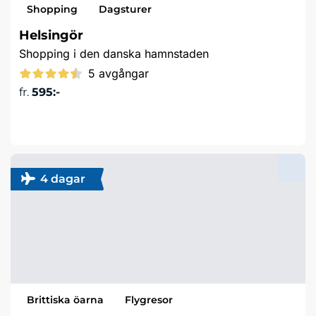
Shopping
Dagsturer
Helsingör
Shopping i den danska hamnstaden
5 avgångar
fr.
595:-
Läs mer & boka
4 dagar
Brittiska öarna
Flygresor