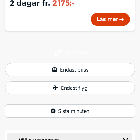
2 dagar
fr.
2 175:-
gemensam middag
Läs mer
Flyg / buss
Endast buss
Endast flyg
Sista minuten