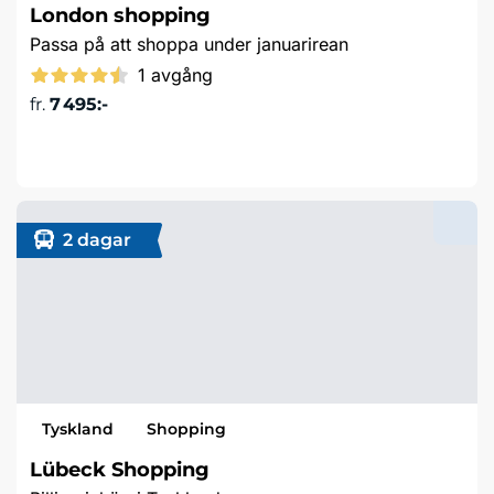
London shopping
Passa på att shoppa under januarirean
1 avgång
fr.
7 495:-
Läs mer & boka
2 dagar
Tyskland
Shopping
Lübeck Shopping