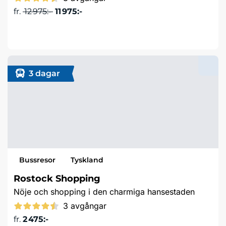
fr.
12 975:-
11 975:-
Läs mer & boka
3 dagar
Bussresor
Tyskland
Rostock Shopping
Nöje och shopping i den charmiga hansestaden
3 avgångar
fr.
2 475:-