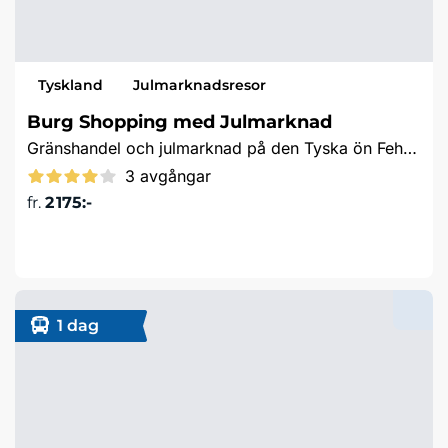
Tyskland
Julmarknadsresor
Burg Shopping med Julmarknad
Gränshandel och julmarknad på den Tyska ön Fehmarn
3 avgångar
fr.
2 175:-
Läs mer & boka
1 dag