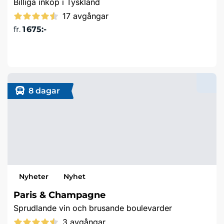
Billiga inköp i Tyskland
17 avgångar
fr.
1 675:-
Läs mer & boka
8 dagar
Nyheter
Nyhet
Paris & Champagne
Sprudlande vin och brusande boulevarder
3 avgångar