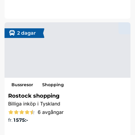
Läs mer & boka
2 dagar
Bussresor
Shopping
Rostock shopping
Billiga inköp i Tyskland
6 avgångar
fr.
1 575:-
Läs mer & boka