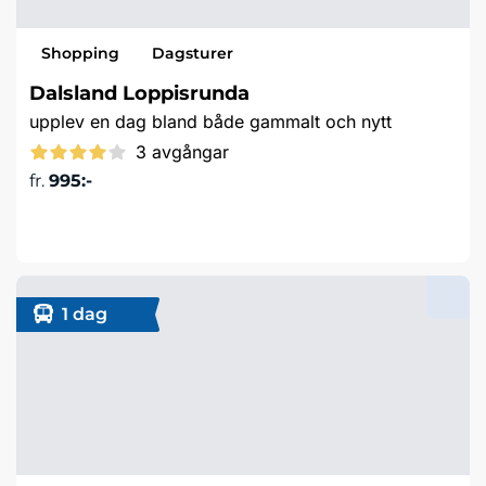
Shopping
Dagsturer
Dalsland Loppisrunda
upplev en dag bland både gammalt och nytt
3 avgångar
fr.
995:-
Läs mer & boka
1 dag