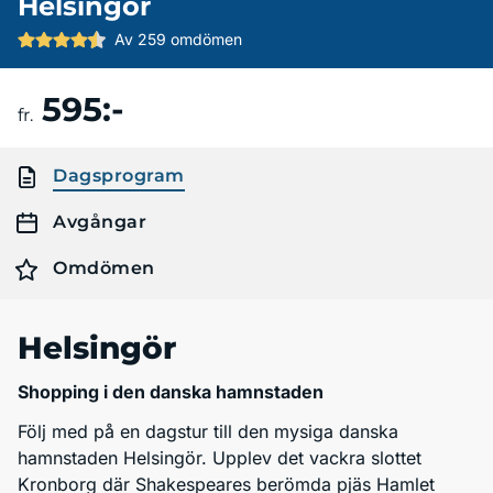
Helsingör
Av 259 omdömen
595:-
Boka resa
fr.
Dagsprogram
Avgångar
Omdömen
Helsingör
Shopping i den danska hamnstaden
Följ med på en dagstur till den mysiga danska
hamnstaden Helsingör. Upplev det vackra slottet
Kronborg där Shakespeares berömda pjäs Hamlet