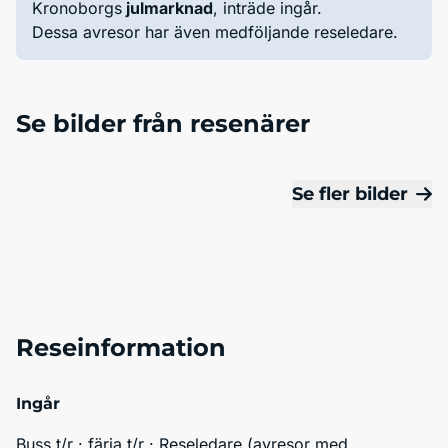
Kronoborgs
julmarknad
, inträde ingår.
Dessa avresor har även medföljande reseledare.
Se bilder från resenärer
Se fler bilder
Reseinformation
Ingår
Buss t/r · färja t/r · Reseledare (avresor med 