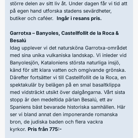
större delen av sitt liv åt. Under dagen får vi tid att
på egen hand utforska stadens sevärdheter,
butiker och caféer.
Ingår i resans pris.
Garrotxa – Banyoles, Castellfollit de la Roca &
Besalú
Idag upplever vi det natursköna Garrotxa-området
med sina unika vulkaniska landskap. Vi inleder vid
Banyolesjön, Kataloniens största naturliga insjö,
känd för sitt klara vatten och omgivande grönska.
Därefter fortsätter vi till Castellfollit de la Roca, en
spektakulär by belägen på en smal basaltklippa
med vidsträckt utsikt över dalgångarna. Vårt sista
stopp är den medeltida pärlan Besalú, ett av
Spaniens bäst bevarade historiska samhällen. Här
ser vi bland annat den imponerande romanska
bron, de judiska baden och flera vackra
kyrkor.
Pris från 775:-