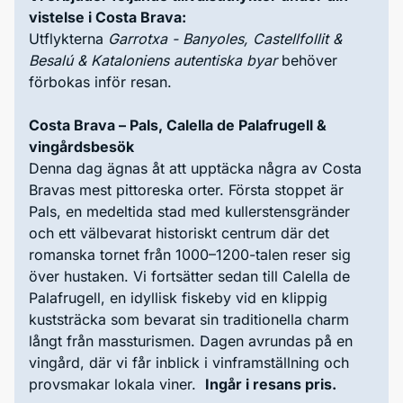
vistelse i Costa Brava:
Utflykterna
Garrotxa - Banyoles, Castellfollit &
Besalú & Kataloniens autentiska byar
behöver
förbokas inför resan.
Costa Brava – Pals, Calella de Palafrugell &
vingårdsbesök
Denna dag ägnas åt att upptäcka några av Costa
Bravas mest pittoreska orter. Första stoppet är
Pals, en medeltida stad med kullerstensgränder
och ett välbevarat historiskt centrum där det
romanska tornet från 1000–1200-talen reser sig
över hustaken. Vi fortsätter sedan till Calella de
Palafrugell, en idyllisk fiskeby vid en klippig
kuststräcka som bevarat sin traditionella charm
långt från mass­turismen. Dagen avrundas på en
vingård, där vi får inblick i vinframställning och
provsmakar lokala viner.
Ingår i resans pris.