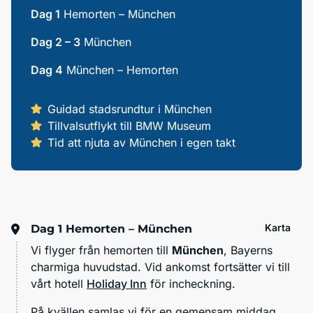
Dag 1
Hemorten – München
Dag 2 – 3
München
Dag 4
München – Hemorten
Guidad stadsrundtur i München
Tillvalsutflykt till BMW Museum
Tid att njuta av München i egen takt
Karta
Dag 1
Hemorten – München
Vi flyger från hemorten till
München
, Bayerns
charmiga huvudstad. Vid ankomst fortsätter vi till
vårt hotell
Holiday Inn
för incheckning.
På kvällen samlas vi för en gemensam middag