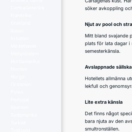
Brittiska öarna
Cartagenas kust. Här
Centralamerika
söker avkoppling och
Frankrike
Grekland
Njut av pool och str
Italien
Mitt bland svajande 
Kroatien
plats för lata dagar i
Medelhavet
semesterkänsla.
Mellanöstern
Nordamerika
Avslappnade sällska
Norden
Norge
Hotellets allmänna ut
Oceanien
lekfull och genomsyr
Polen
Portugal
Lite extra känsla
Spanien
Det finns något speci
Sydamerika
bara njuta av den av
Turkiet
smultronställen.
Tyskland