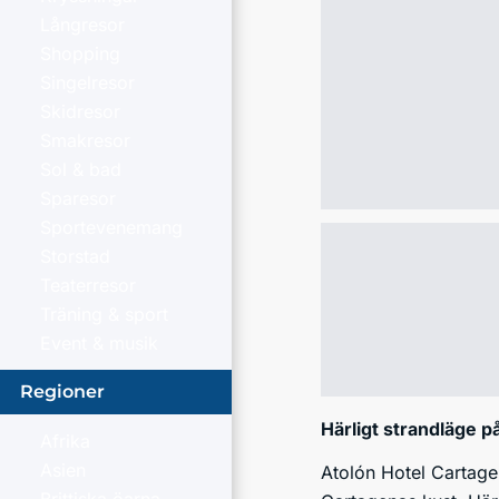
Långresor
Shopping
Singelresor
Skidresor
Smakresor
Sol & bad
Sparesor
Sportevenemang
Storstad
Teaterresor
Träning & sport
Event & musik
Regioner
Härligt strandläge 
Afrika
Asien
Atolón Hotel Cartagen