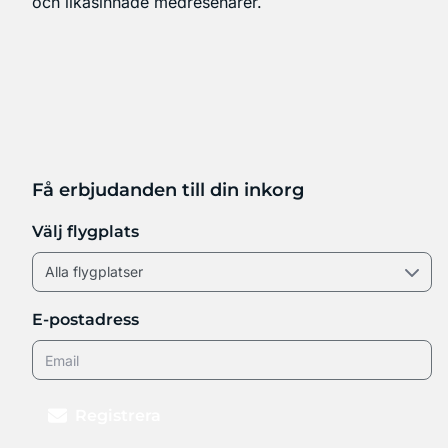
och likasinnade medresenärer.
Få erbjudanden till din inkorg
Välj flygplats
E-postadress
Registrera