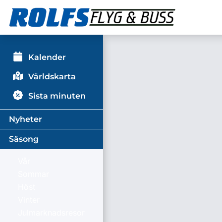
Kalender
Världskarta
Sista minuten
Nyheter
Säsong
Vår
Sommar
Höst
Vinter
Julmarknadsresor