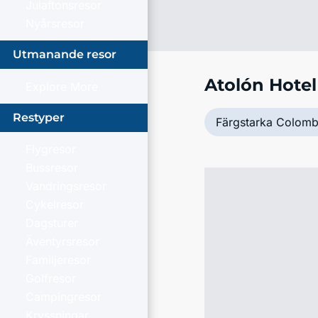
Julaftonsresor
Nyårsresor
Utmanande resor
Atolón Hotel
Explore More
Restyper
Färgstarka Colomb
Flygresor
Bussresor
Vandringsresor
Cykelresor
Dagsturer
Äventyrsresor
Familjeresor
Golfresor
Campingresor
Kryssningar