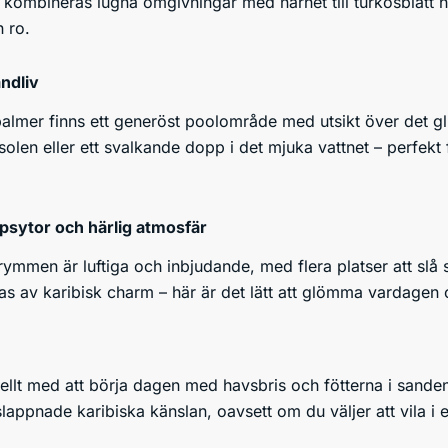
 kombineras lugna omgivningar med närhet till turkosblått 
 ro.
andliv
palmer finns ett generöst poolområde med utsikt över det gl
 solen eller ett svalkande dopp i det mjuka vattnet – perfekt
psytor och härlig atmosfär
rymmen är luftiga och inbjudande, med flera platser att slå s
as av karibisk charm – här är det lätt att glömma vardagen 
ellt med att börja dagen med havsbris och fötterna i sanden. 
slappnade karibiska känslan, oavsett om du väljer att vila 