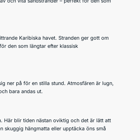
hav och vita sandstränder – perfekt för den som
ittrande Karibiska havet. Stranden ger gott om
 för den som längtar efter klassisk
ig ner på för en stilla stund. Atmosfären är lugn,
och bara andas ut.
Här blir tiden nästan oviktig och det är lätt att
i en skuggig hängmatta eller upptäcka öns små