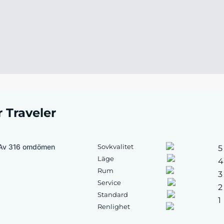
r Traveler
Av 316 omdömen
Sovkvalitet
5
Läge
4
Rum
3
Service
2
Standard
1
Renlighet