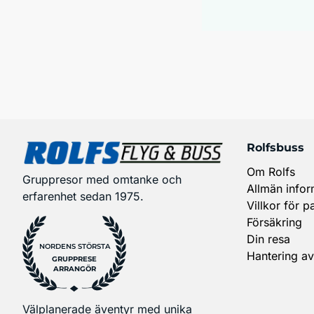
Rolfsbuss
Om Rolfs
Gruppresor med omtanke och
Allmän infor
erfarenhet sedan 1975.
Villkor för p
Försäkring
Din resa
NORDENS STÖRSTA
Hantering av
GRUPPRESE
ARRANGÖR
Välplanerade äventyr med unika