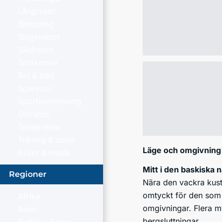
Långresor
Shopping
Singelresor
Skidresor
Smakresor
Sol & bad
Sparesor
Sportevenemang
Storstad
Teaterresor
Träning & sport
Läge och omgivning
Event & musik
Mitt i den baskiska 
Regioner
Nära den vackra kust
omtyckt för den som 
Afrika
omgivningar. Flera my
Asien
bergsluttningar.