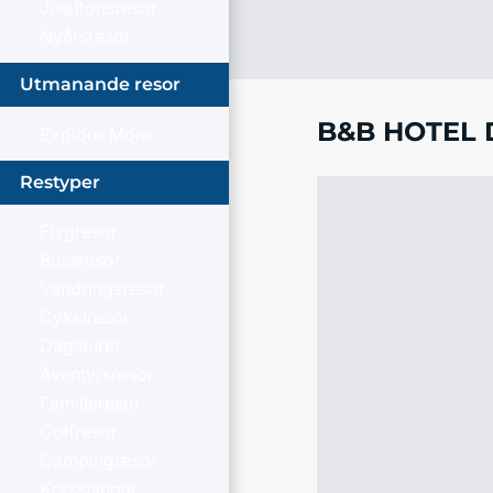
Julaftonsresor
Nyårsresor
Utmanande resor
B&B HOTEL D
Explore More
Restyper
Flygresor
Bussresor
Vandringsresor
Cykelresor
Dagsturer
Äventyrsresor
Familjeresor
Golfresor
Campingresor
Kryssningar