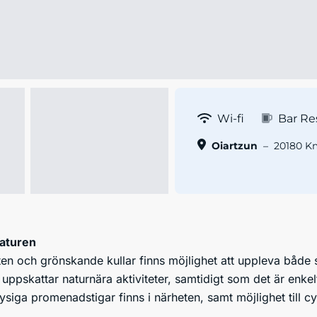
Wi-fi
Bar Re
Oiartzun
–
20180 Km
naturen
en och grönskande kullar finns möjlighet att uppleva både s
uppskattar naturnära aktiviteter, samtidigt som det är enke
siga promenadstigar finns i närheten, samt möjlighet till c