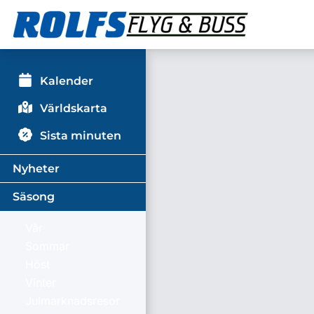
Kalender
Världskarta
Sista minuten
Nyheter
Säsong
Vår
Sommar
Höst
Vinter
Julmarknadsresor