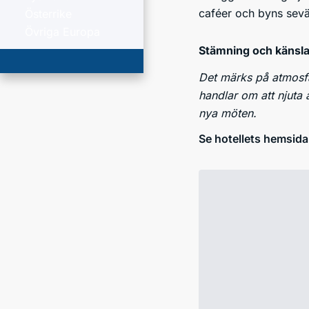
caféer och byns sevärd
Österrike
Övriga Europa
Stämning och känsl
Det märks på atmosfä
handlar om att njuta 
nya möten.
Se hotellets hemsida