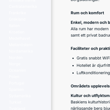
Brittiska öarna
Centralamerika
Rum och komfort
Frankrike
Grekland
Enkel, modern och 
Italien
Alla rum har modern i
Kroatien
samt ett privat badru
Medelhavet
Mellanöstern
Faciliteter och prakt
Nordamerika
Norden
Gratis snabbt WiFi
Norge
Hotellet är djurfrit
Oceanien
Luftkonditionering
Polen
Portugal
Områdets upplevels
Spanien
Kultur och utflyktsm
Sydamerika
Baskiens kulturhistor
Turkiet
närliggande berg bjud
Tyskland