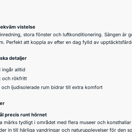
bekväm vistelse
nredning, stora fönster och luftkonditionering. Sängen är g
m. Perfekt att koppla av efter en dag fylld av upptäcktsfärd
iska detaljer
 ingår alltid
t och rökfritt
 och ljudisolerade rum bidrar till extra komfort
er
ål precis runt hörnet
ia märks tydligt i området med flera museer och konsthallar
er in till härliga vandringar och naturupplevelser för den