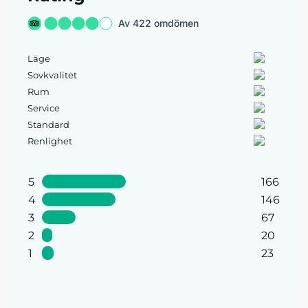
Av 422 omdömen
Läge
Sovkvalitet
Rum
Service
Standard
Renlighet
5
166
4
146
3
67
2
20
1
23