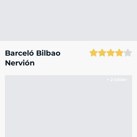
Barceló Bilbao
Nervión
+ 2 bilder