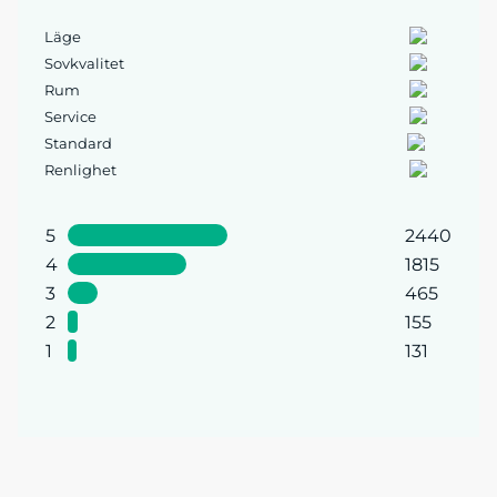
Läge
Sovkvalitet
Rum
Service
Standard
Renlighet
5
2440
4
1815
3
465
2
155
1
131