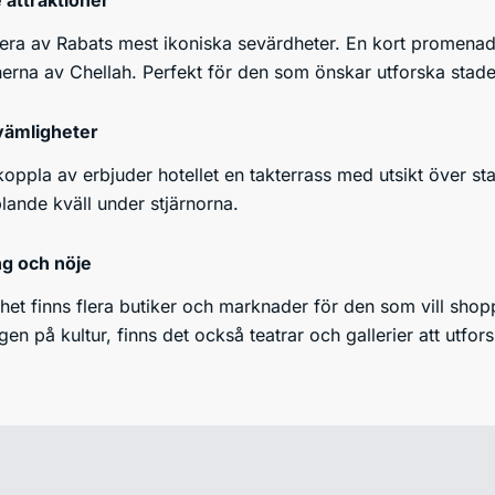
 attraktioner
flera av Rabats mest ikoniska sevärdheter. En kort promenad 
nerna av Chellah. Perfekt för den som önskar utforska staden
vämligheter
oppla av erbjuder hotellet en takterrass med utsikt över st
lande kväll under stjärnorna.
g och nöje
het finns flera butiker och marknader för den som vill shopp
n på kultur, finns det också teatrar och gallerier att utfors