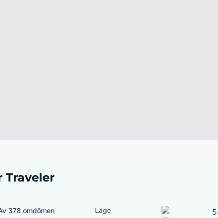
r Traveler
Av 378 omdömen
Läge
5