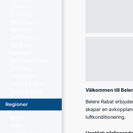
Långresor
Shopping
Singelresor
Skidresor
Smakresor
Sol & bad
Sparesor
Sportevenemang
Storstad
Teaterresor
Träning & sport
Välkommen till Bele
Event & musik
Belere Rabat erbjuder
Regioner
skapar en avkoppland
luftkonditionering.
Afrika
Asien