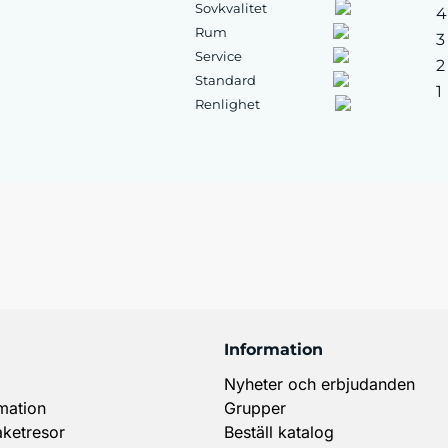
Sovkvalitet
4
Rum
3
Service
2
Standard
1
Renlighet
Information
Nyheter och erbjudanden
mation
Grupper
aketresor
Beställ katalog