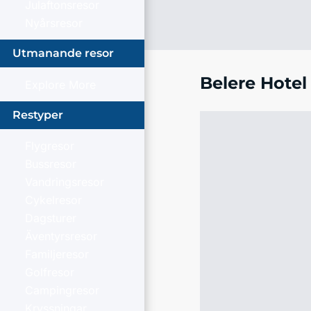
Julaftonsresor
Nyårsresor
Utmanande resor
Belere Hotel
Explore More
Restyper
Flygresor
Bussresor
Vandringsresor
Cykelresor
Dagsturer
Äventyrsresor
Familjeresor
Golfresor
Campingresor
Kryssningar