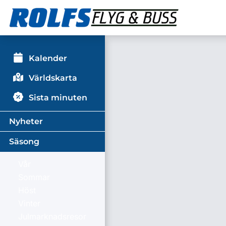
Kalender
Världskarta
Sista minuten
Nyheter
Säsong
Vår
Sommar
Höst
Vinter
Julmarknadsresor