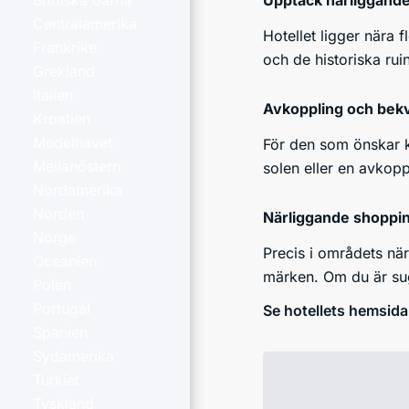
Upptäck närliggande
Brittiska öarna
Centralamerika
Hotellet ligger nära 
Frankrike
och de historiska rui
Grekland
Italien
Avkoppling och bek
Kroatien
Medelhavet
För den som önskar k
Mellanöstern
solen eller en avkopp
Nordamerika
Norden
Närliggande shoppin
Norge
Precis i områdets när
Oceanien
märken. Om du är suge
Polen
Portugal
Se hotellets hemsida
Spanien
Sydamerika
Turkiet
Tyskland