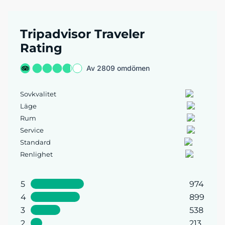
Tripadvisor Traveler
Rating
Av 2809 omdömen
Sovkvalitet
Läge
Rum
Service
Standard
Renlighet
5
974
4
899
3
538
2
213