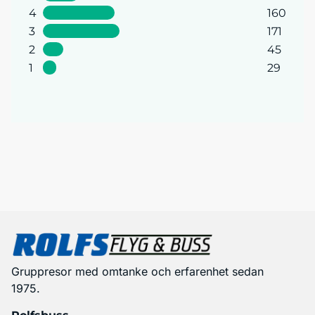
4
160
3
171
2
45
1
29
Gruppresor med omtanke och erfarenhet sedan
1975.