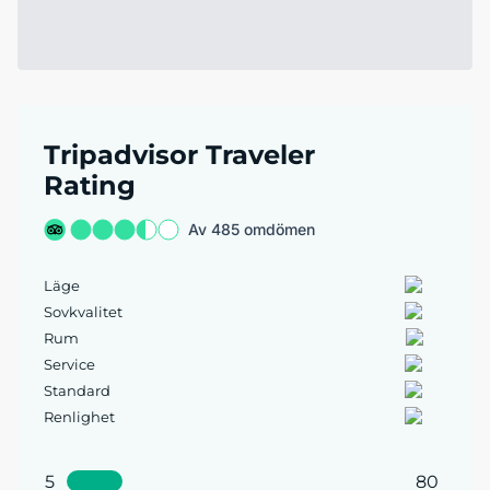
Tripadvisor Traveler
Rating
Av 485 omdömen
Läge
Sovkvalitet
Rum
Service
Standard
Renlighet
5
80