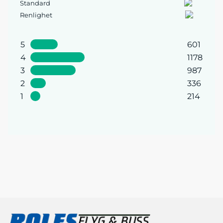
Standard
Renlighet
5
601
4
1178
3
987
2
336
1
214