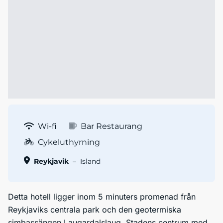
Wi-fi
Bar Restaurang
Cykeluthyrning
Reykjavik
–
Island
Detta hotell ligger inom 5 minuters promenad från
Reykjaviks centrala park och den geotermiska
simbassängen Laugardalslaug. Stadens centrum med