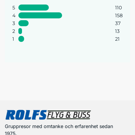
5
110
4
158
3
37
2
13
1
21
Gruppresor med omtanke och erfarenhet sedan
1975.