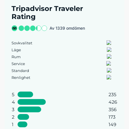
Tripadvisor Traveler
Rating
Av 1339 omdömen
Sovkvalitet
Läge
Rum
Service
Standard
Renlighet
5
235
4
426
3
356
2
173
1
149