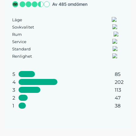
Av 485 omdömen
Läge
Sovkvalitet
Rum
Service
Standard
Renlighet
5
85
4
202
3
113
2
47
1
38