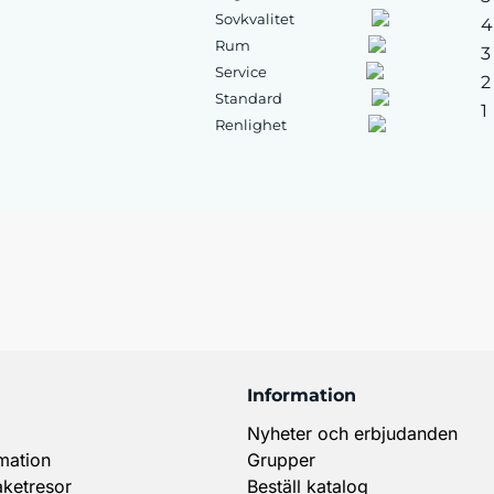
Sovkvalitet
4
Rum
3
Service
2
Standard
1
Renlighet
Information
Nyheter och erbjudanden
mation
Grupper
aketresor
Beställ katalog