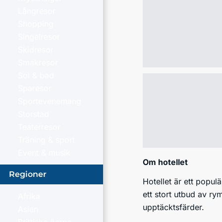
Långresor
Shopping
Singelresor
Skidresor
Smakresor
Sol & bad
Sparesor
Sportevenemang
Storstad
Teaterresor
Träning & sport
Event & musik
Om hotellet
Regioner
Hotellet är ett populä
ett stort utbud av r
Afrika
upptäcktsfärder.
Asien