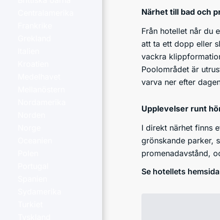
Brittiska öarna
Närhet till bad och
Centralamerika
Frankrike
Från hotellet når du 
Grekland
att ta ett dopp eller
Italien
vackra klippformatione
Kroatien
Poolområdet är utrust
Medelhavet
varva ner efter dagens
Mellanöstern
Nordamerika
Upplevelser runt hö
Norden
I direkt närhet finns 
Norge
grönskande parker, s
Oceanien
promenadavstånd, och
Polen
Portugal
Se hotellets hemsida
Spanien
Sydamerika
Turkiet
Tyskland