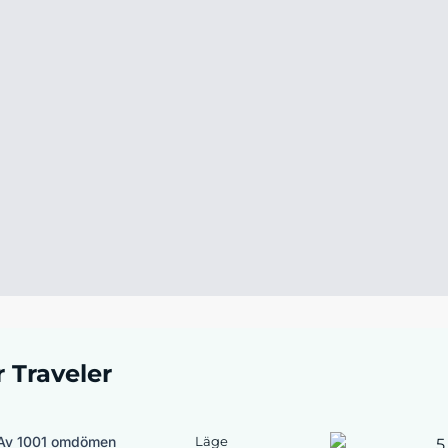
r Traveler
Av 1001 omdömen
Läge
5