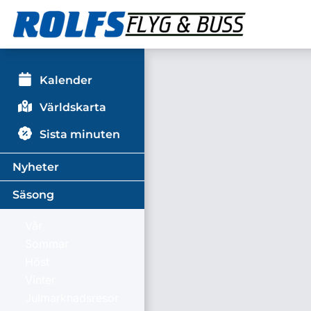
Kalender
Världskarta
Sista minuten
Nyheter
Säsong
Vår
Sommar
Höst
Vinter
Julmarknadsresor