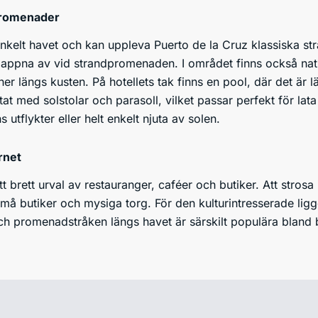
 promenader
enkelt havet och kan uppleva Puerto de la Cruz klassiska st
 slappna av vid strandpromenaden. I området finns också nat
r längs kusten. På hotellets tak finns en pool, där det är lät
at med solstolar och parasoll, vilket passar perfekt för la
 utflykter eller helt enkelt njuta av solen.
rnet
ett brett urval av restauranger, caféer och butiker. Att stros
må butiker och mysiga torg. För den kulturintresserade ligg
 promenadstråken längs havet är särskilt populära bland 