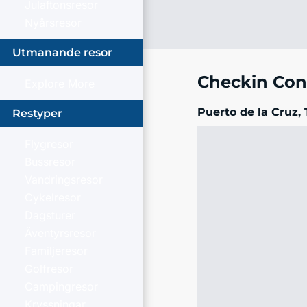
Julaftonsresor
Nyårsresor
Utmanande resor
Checkin Con
Explore More
Puerto de la Cruz, 
Restyper
Flygresor
Bussresor
Vandringsresor
Cykelresor
Dagsturer
Äventyrsresor
Familjeresor
Golfresor
Campingresor
Kryssningar