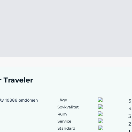
r Traveler
Av 10386 omdömen
Läge
5
Sovkvalitet
4
Rum
3
Service
2
Standard
1