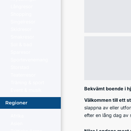
Långresor
Shopping
Singelresor
Skidresor
Smakresor
Sol & bad
Sparesor
Sportevenemang
Storstad
Teaterresor
Träning & sport
Bekvämt boende i hj
Event & musik
Välkommen till ett s
Regioner
slappna av eller utf
efter en lång dag av 
Afrika
Asien