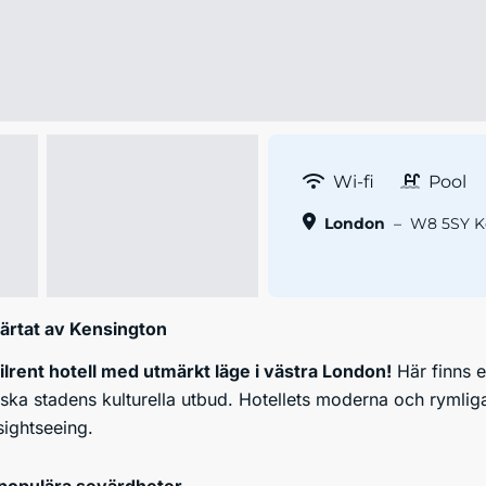
Wi-fi
Pool
London
–
W8 5SY Ke
ärtat av Kensington
tilrent hotell med utmärkt läge i västra London!
Här finns et
orska stadens kulturella utbud. Hotellets moderna och ryml
sightseeing.