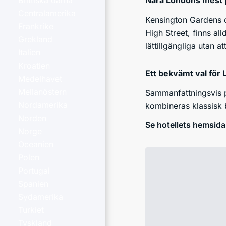
Nära Londons mest 
Brittiska öarna
Centralamerika
Kensington Gardens 
Frankrike
High Street, finns al
Grekland
lättillgängliga utan 
Italien
Kroatien
Ett bekvämt val för
Medelhavet
Mellanöstern
Sammanfattningsvis p
Nordamerika
kombineras klassisk 
Norden
Se hotellets hemsida
Norge
Oceanien
Polen
Portugal
Spanien
Sydamerika
Turkiet
Tyskland