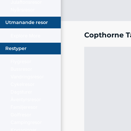
Julaftonsresor
Nyårsresor
Utmanande resor
Copthorne T
Explore More
Restyper
Flygresor
Bussresor
Vandringsresor
Cykelresor
Dagsturer
Äventyrsresor
Familjeresor
Golfresor
Campingresor
Kryssningar