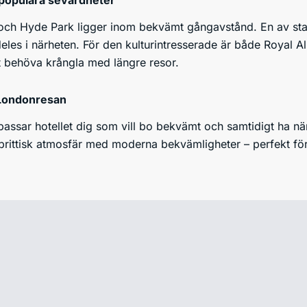
populära sevärdheter
och Hyde Park ligger inom bekvämt gångavstånd. En av st
ldeles i närheten. För den kulturintresserade är både Royal 
att behöva krångla med längre resor.
 Londonresan
assar hotellet dig som vill bo bekvämt och samtidigt ha nä
brittisk atmosfär med moderna bekvämligheter – perfekt fö