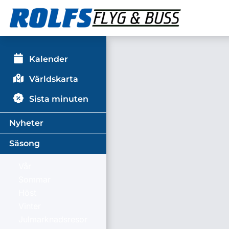
Kalender
Världskarta
Sista minuten
Nyheter
Säsong
Vår
Sommar
Höst
Vinter
Julmarknadsresor