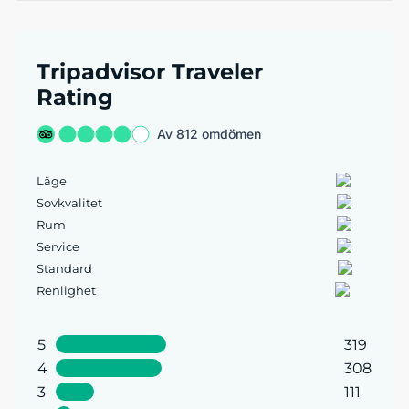
Tripadvisor Traveler
Rating
Av 812 omdömen
Läge
Sovkvalitet
Rum
Service
Standard
Renlighet
5
319
4
308
3
111