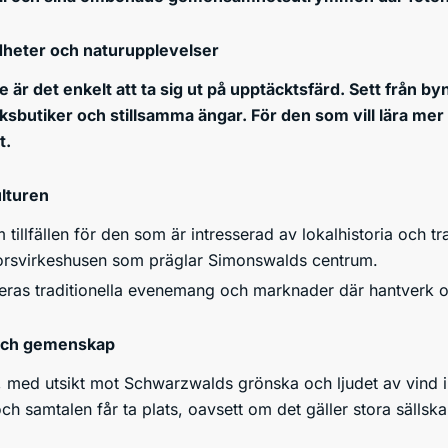
heter och naturupplevelser
e är det enkelt att ta sig ut på upptäcktsfärd. Sett från b
sbutiker och stillsamma ängar. För den som vill lära mer 
t.
ulturen
m tillfällen för den som är intresserad av lokalhistoria och t
orsvirkeshusen som präglar Simonswalds centrum.
eras traditionella evenemang och marknader där hantverk o
t och gemenskap
n, med utsikt mot Schwarzwalds grönska och ljudet av vind i
ch samtalen får ta plats, oavsett om det gäller stora sällsk