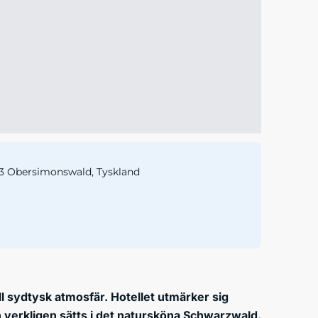
3 Obersimonswald, Tyskland
l sydtysk atmosfär. Hotellet utmärker sig
verkligen sätts i det natursköna Schwarzwald.