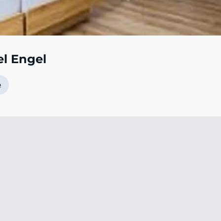
el Engel
e