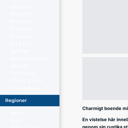
Långresor
Shopping
Singelresor
Skidresor
Smakresor
Sol & bad
Sparesor
Sportevenemang
Storstad
Teaterresor
Träning & sport
Event & musik
Regioner
Charmigt boende mi
Afrika
En vistelse här inne
Asien
genom sin rustika s