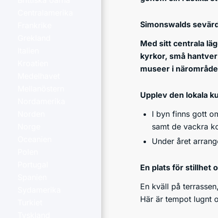
Brittiska öarna
Centralamerika
Simonswalds sevärd
Frankrike
Grekland
Med sitt centrala läg
Italien
kyrkor, små hantverk
Kroatien
museer i närområde
Medelhavet
Mellanöstern
Upplev den lokala k
Nordamerika
I byn finns gott o
Norden
samt de vackra k
Norge
Oceanien
Under året arrang
Polen
Portugal
En plats för stillhe
Spanien
En kväll på terrasse
Sydamerika
Här är tempot lugnt o
Turkiet
Tyskland