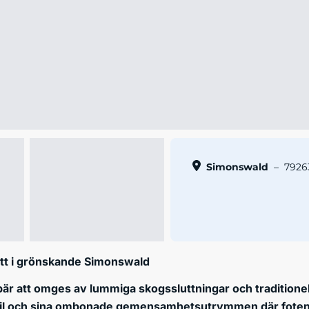
Simonswald
–
7926
tt i grönskande Simonswald
bär att omges av lummiga skogssluttningar och traditionel
til och sina ombonade gemensamhetsutrymmen där foten 