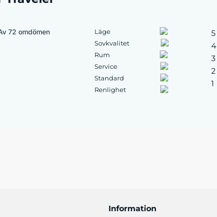
Av 72 omdömen
Läge
5
Sovkvalitet
4
Rum
3
Service
2
Standard
1
Renlighet
Information