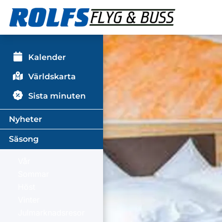
Kalender
Världskarta
Sista minuten
Nyheter
Säsong
Vår
Sommar
Höst
Vinter
Julmarknadsresor