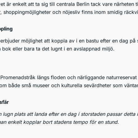
t är enkelt att ta sig till centrala Berlin tack vare närheten ti
, shoppingmöjligheter och nöjesliv finns inom smidig räckv
ppling
erbjuder möjlighet att koppla av i en bastu efter en dag på 
n bok eller bara ta det lugnt i en avslappnad miljö.
Promenadstråk längs floden och närliggande naturreservat ger 
om både små museer och kulturella sevärdheter som väntar
sfär
lugn plats att landa efter en dag i storstaden passar dett
man enkelt kopplar bort stadens tempo för en stund.