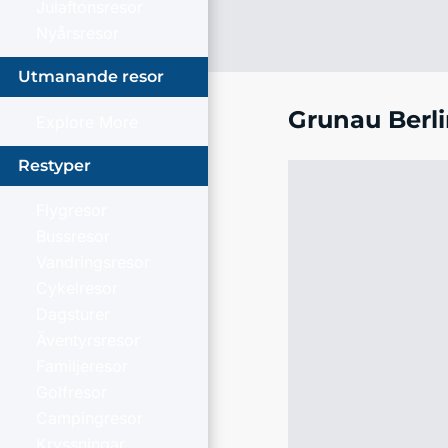
Julaftonsresor
Nyårsresor
Utmanande resor
Grunau Berl
Explore More
Restyper
Flygresor
Bussresor
Vandringsresor
Cykelresor
Dagsturer
Äventyrsresor
Familjeresor
Golfresor
Campingresor
Kryssningar