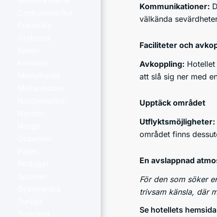
Brittiska öarna
Kommunikationer:
De
Centralamerika
välkända sevärdheter
Frankrike
Grekland
Faciliteter och avko
Italien
Kroatien
Avkoppling:
Hotellet 
Medelhavet
att slå sig ner med e
Mellanöstern
Nordamerika
Upptäck området
Norden
Utflyktsmöjligheter:
Norge
området finns dessut
Oceanien
Polen
En avslappnad atmo
Portugal
Spanien
För den som söker en 
Sydamerika
trivsam känsla, där 
Turkiet
Se hotellets hemsida
Tyskland