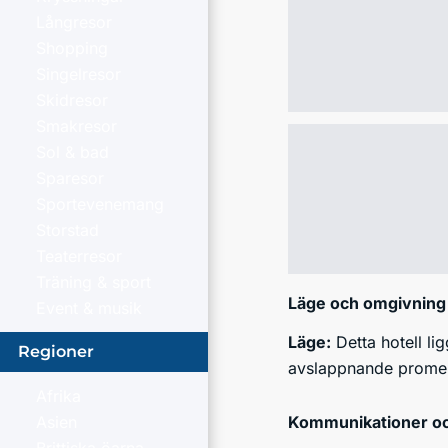
Långresor
Shopping
Singelresor
Skidresor
Smakresor
Sol & bad
Sparesor
Sportevenemang
Storstad
Teaterresor
Träning & sport
Läge och omgivning
Event & musik
Läge:
Detta hotell li
Regioner
avslappnande promena
Afrika
Kommunikationer och
Asien