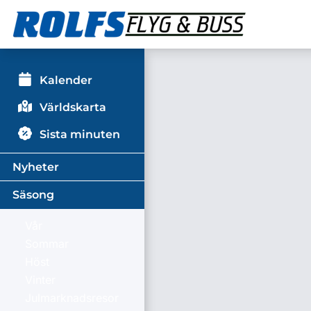
Kalender
Världskarta
Sista minuten
Nyheter
Säsong
Vår
Sommar
Höst
Vinter
Julmarknadsresor