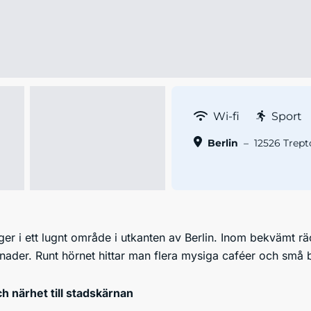
Wi-fi
Sport
Berlin
–
12526 Trept
gger i ett lugnt område i utkanten av Berlin. Inom bekvämt rä
der. Runt hörnet hittar man flera mysiga caféer och små but
 närhet till stadskärnan