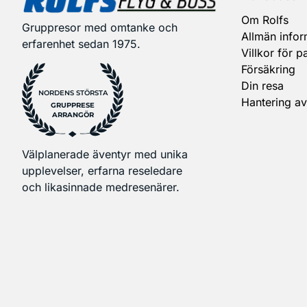
Om Rolfs
Gruppresor med omtanke och
Allmän infor
erfarenhet sedan 1975.
Villkor för p
Försäkring
Din resa
NORDENS STÖRSTA
Hantering av
GRUPPRESE
ARRANGÖR
Välplanerade äventyr med unika
upplevelser, erfarna reseledare
och likasinnade medresenärer.