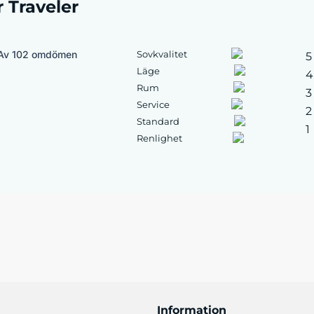
r Traveler
Av 102 omdömen
Sovkvalitet
5
Läge
4
Rum
3
Service
2
Standard
1
Renlighet
Information