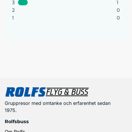
3
1
2
0
1
0
Gruppresor med omtanke och erfarenhet sedan
1975.
Rolfsbuss
Om Rolfs