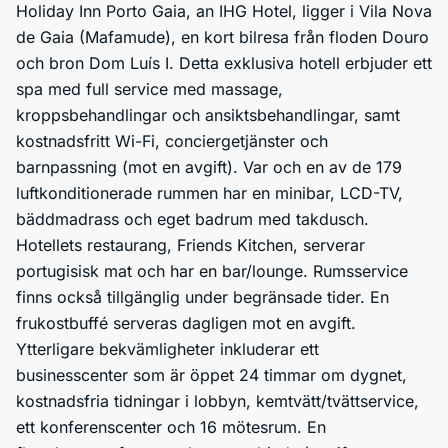
Holiday Inn Porto Gaia, an IHG Hotel, ligger i Vila Nova
de Gaia (Mafamude), en kort bilresa från floden Douro
och bron Dom Luís I. Detta exklusiva hotell erbjuder ett
spa med full service med massage,
kroppsbehandlingar och ansiktsbehandlingar, samt
kostnadsfritt Wi-Fi, conciergetjänster och
barnpassning (mot en avgift). Var och en av de 179
luftkonditionerade rummen har en minibar, LCD-TV,
bäddmadrass och eget badrum med takdusch.
Hotellets restaurang, Friends Kitchen, serverar
portugisisk mat och har en bar/lounge. Rumsservice
finns också tillgänglig under begränsade tider. En
frukostbuffé serveras dagligen mot en avgift.
Ytterligare bekvämligheter inkluderar ett
businesscenter som är öppet 24 timmar om dygnet,
kostnadsfria tidningar i lobbyn, kemtvätt/tvättservice,
ett konferenscenter och 16 mötesrum. En