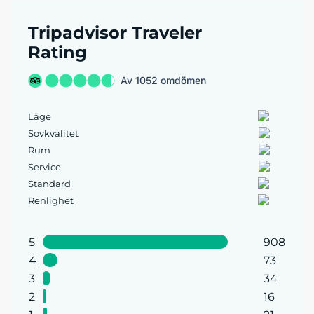
Tripadvisor Traveler
Rating
Av 1052 omdömen
Läge
Sovkvalitet
Rum
Service
Standard
Renlighet
5
908
4
73
3
34
2
16