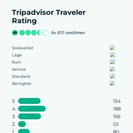
Tripadvisor Traveler
Rating
Av 631 omdömen
Sovkvalitet
Läge
Rum
Service
Standard
Renlighet
5
154
4
188
3
156
2
53
1
80