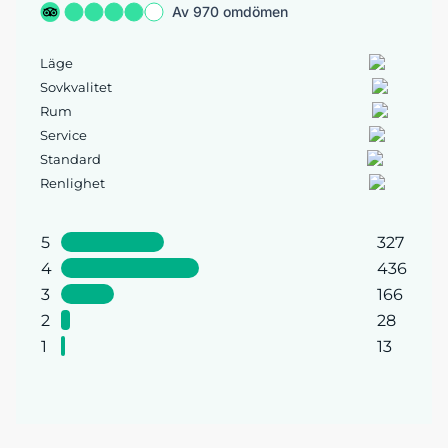
Av 970 omdömen
Läge
Sovkvalitet
Rum
Service
Standard
Renlighet
5
327
4
436
3
166
2
28
1
13