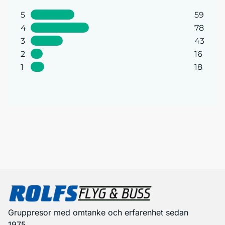
5
59
4
78
3
43
2
16
1
18
Gruppresor med omtanke och erfarenhet sedan
1975.