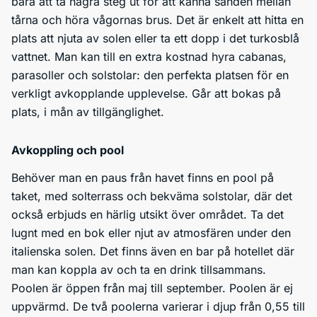
bara att ta några steg ut för att känna sanden mellan
tårna och höra vågornas brus. Det är enkelt att hitta en
plats att njuta av solen eller ta ett dopp i det turkosblå
vattnet. Man kan till en extra kostnad hyra cabanas,
parasoller och solstolar: den perfekta platsen för en
verkligt avkopplande upplevelse. Går att bokas på
plats, i mån av tillgänglighet.
Avkoppling och pool
Behöver man en paus från havet finns en pool på
taket, med solterrass och bekväma solstolar, där det
också erbjuds en härlig utsikt över området. Ta det
lugnt med en bok eller njut av atmosfären under den
italienska solen. Det finns även en bar på hotellet där
man kan koppla av och ta en drink tillsammans.
Poolen är öppen från maj till september. Poolen är ej
uppvärmd. De två poolerna varierar i djup från 0,55 till