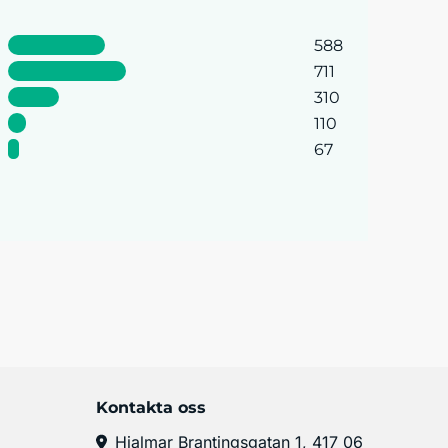
588
711
310
110
67
Kontakta oss
Hjalmar Brantingsgatan 1, 417 06