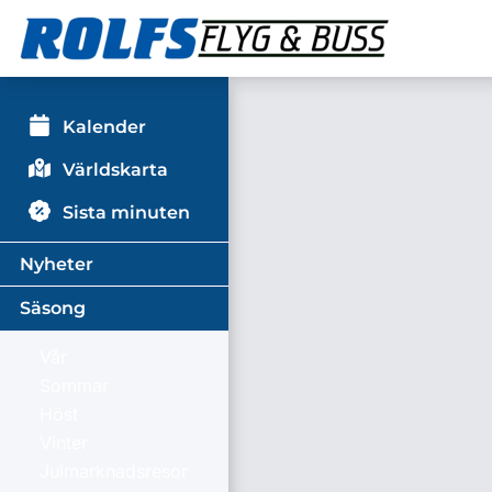
Kalender
Världskarta
Sista minuten
Nyheter
Säsong
Vår
Sommar
Höst
Vinter
Julmarknadsresor