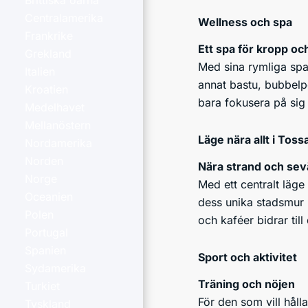
Brittiska öarna
Centralamerika
Wellness och spa
Frankrike
Ett spa för kropp och
Grekland
Med sina rymliga spaa
Italien
annat bastu, bubbelp
Kroatien
bara fokusera på sig 
Medelhavet
Mellanöstern
Läge nära allt i Tos
Nordamerika
Norden
Nära strand och sev
Norge
Med ett centralt läg
Oceanien
dess unika stadsmur l
Polen
och kaféer bidrar till
Portugal
Spanien
Sport och aktivitet
Sydamerika
Träning och nöjen
Turkiet
För den som vill håll
Tyskland