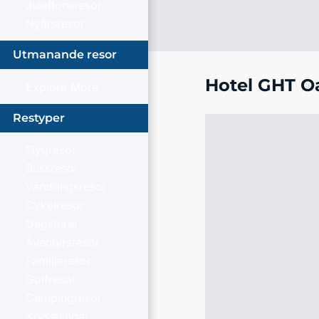
Julaftonsresor
Nyårsresor
Utmanande resor
Hotel GHT O
Explore More
Restyper
Flygresor
Bussresor
Vandringsresor
Cykelresor
Dagsturer
Äventyrsresor
Familjeresor
Golfresor
Campingresor
Kryssningar