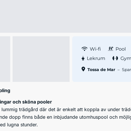
Wi-fi
Pool
Lekrum
Gy
Tossa de Mar
–
Spa
pling
ngar och sköna pooler
lummig trädgård där det är enkelt att koppla av under träde
kande dopp finns både en inbjudande utomhuspool och möjligh
ed lugna stunder.