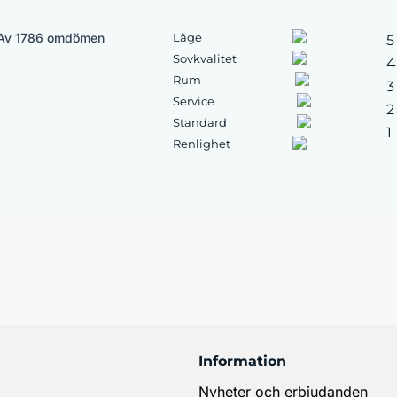
Av 1786 omdömen
Läge
5
Sovkvalitet
4
Rum
3
Service
2
Standard
1
Renlighet
Information
Nyheter och erbjudanden