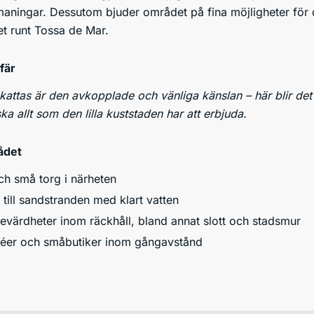
maningar. Dessutom bjuder området på fina möjligheter för 
t runt Tossa de Mar.
fär
ttas är den avkopplade och vänliga känslan – här blir det lä
rska allt som den lilla kuststaden har att erbjuda.
ådet
h små torg i närheten
till sandstranden med klart vatten
sevärdheter inom räckhåll, bland annat slott och stadsmur
aféer och småbutiker inom gångavstånd