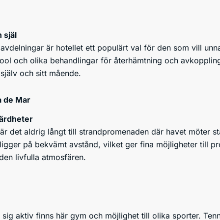
 själ
vdelningar är hotellet ett populärt val för den som vill unn
ool och olika behandlingar för återhämtning och avkoppling.
själv och sitt mående.
sa de Mar
ärdheter
e är det aldrig långt till strandpromenaden där havet möte
igger på bekvämt avstånd, vilket ger fina möjligheter till 
 den livfulla atmosfären.
a sig aktiv finns här gym och möjlighet till olika sporter. Te