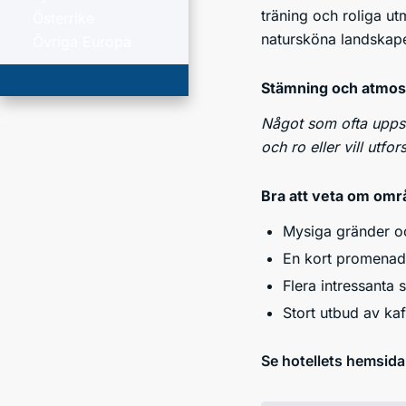
träning och roliga ut
Österrike
natursköna landskape
Övriga Europa
Stämning och atmos
Något som ofta uppska
och ro eller vill utfo
Bra att veta om omr
Mysiga gränder oc
En kort promenad 
Flera intressanta 
Stort utbud av k
Se hotellets hemsida