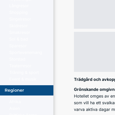
Långresor
Shopping
Singelresor
Skidresor
Smakresor
Sol & bad
Sparesor
Sportevenemang
Storstad
Teaterresor
Träning & sport
Event & musik
Trädgård och avkop
Grönskande omgivni
Regioner
Hotellet omges av en 
Afrika
som vill ha ett sval
Asien
varva aktiva dagar m