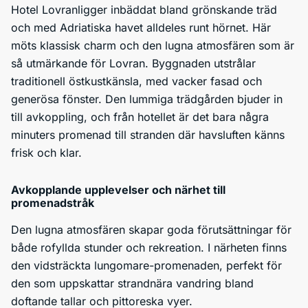
Hotel Lovranligger inbäddat bland grönskande träd
och med Adriatiska havet alldeles runt hörnet. Här
möts klassisk charm och den lugna atmosfären som är
så utmärkande för Lovran. Byggnaden utstrålar
traditionell östkustkänsla, med vacker fasad och
generösa fönster. Den lummiga trädgården bjuder in
till avkoppling, och från hotellet är det bara några
minuters promenad till stranden där havsluften känns
frisk och klar.
Avkopplande upplevelser och närhet till
promenadstråk
Den lugna atmosfären skapar goda förutsättningar för
både rofyllda stunder och rekreation. I närheten finns
den vidsträckta lungomare-promenaden, perfekt för
den som uppskattar strandnära vandring bland
doftande tallar och pittoreska vyer.