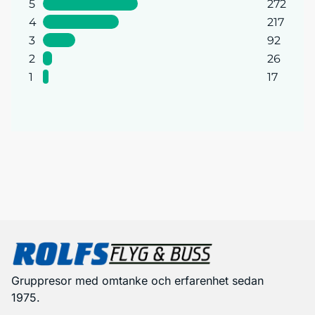
5
272
4
217
3
92
2
26
1
17
Gruppresor med omtanke och erfarenhet sedan
1975.