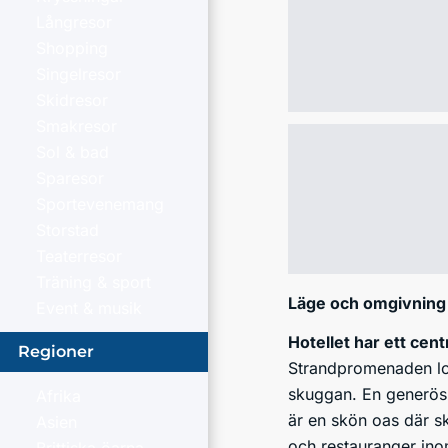
Långresor
Shopping
Singelresor
Skidresor
Smakresor
Sol & bad
Sparesor
Sportevenemang
Storstad
Teaterresor
Träning & sport
Läge och omgivning
Event & musik
Hotellet har ett cent
Regioner
Strandpromenaden loc
skuggan. En generös u
Afrika
är en skön oas där sk
Asien
och restauranger ino