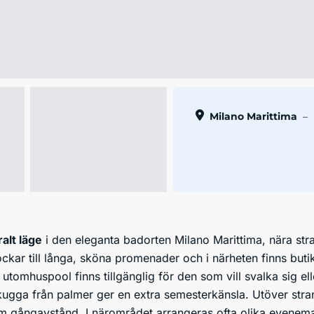
Milano Marittima
–
ralt läge
i den eleganta badorten Milano Marittima, nära str
kar till långa, sköna promenader och i närheten finns butik
tomhuspool finns tillgänglig för den som vill svalka sig ell
ugga från palmer ger en extra semesterkänsla. Utöver stran
m gångavstånd. I närområdet arrangeras ofta olika eveneman