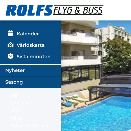
Kalender
Världskarta
Sista minuten
Nyheter
Säsong
Vår
Sommar
Höst
Vinter
Julmarknadsresor