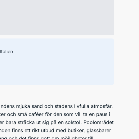
Italien
andens mjuka sand och stadens livfulla atmosfär.
er och små caféer för den som vill ta en paus i
er bara sträcka ut sig på en solstol. Poolområdet
den finns ett rikt utbud med butiker, glassbarer
g och det finns gott om möjligheter till