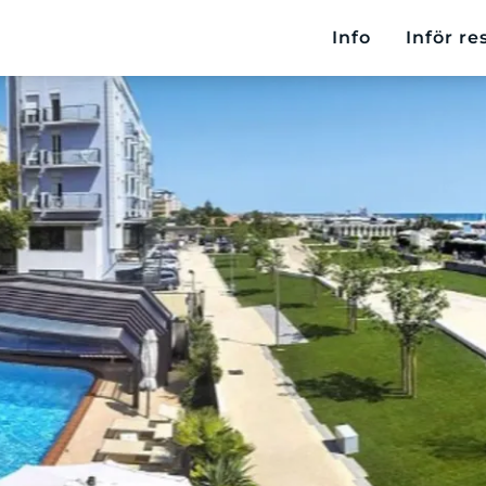
Info
Inför re