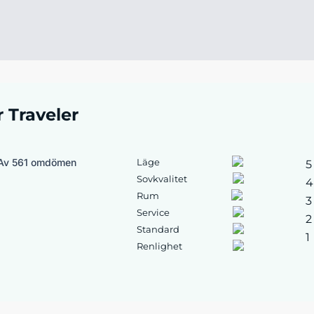
r Traveler
Av 561 omdömen
Läge
5
Sovkvalitet
4
Rum
3
Service
2
Standard
1
Renlighet