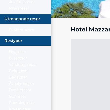
Julaftonsresor
Nyårsresor
Utmanande resor
Hotel Mazza
Explore More
Restyper
Flygresor
Bussresor
Vandringsresor
Cykelresor
Dagsturer
Äventyrsresor
Familjeresor
Golfresor
Campingresor
Kryssningar