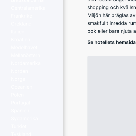
Brittiska öarna
shopping och kvälls
Centralamerika
Miljön här präglas av
Frankrike
smakfullt inredda ru
Grekland
bok eller bara njuta 
Italien
Kroatien
Se hotellets hemsida
Medelhavet
Mellanöstern
Nordamerika
Norden
Norge
Oceanien
Polen
Portugal
Spanien
Sydamerika
Turkiet
Tyskland