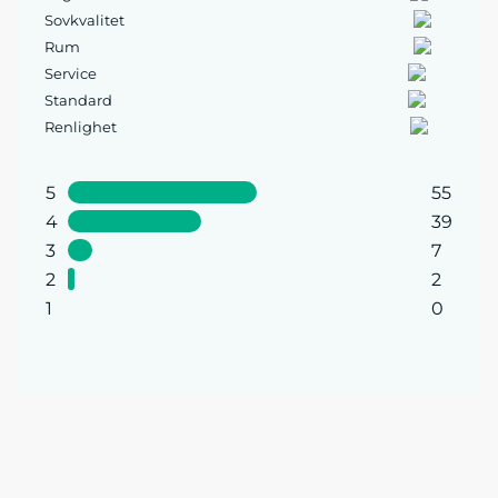
Sovkvalitet
Rum
Service
Standard
Renlighet
5
55
4
39
3
7
2
2
1
0