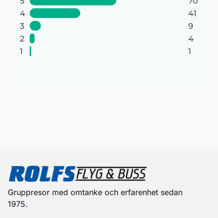
5
70
4
41
3
9
2
4
1
1
Gruppresor med omtanke och erfarenhet sedan
1975.