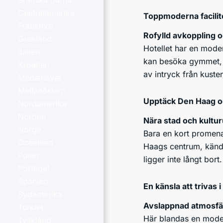
Brittiska öarna
Centralamerika
Toppmoderna facilit
Frankrike
Rofylld avkoppling 
Grekland
Hotellet har en mode
Italien
kan besöka gymmet, s
Kroatien
av intryck från kuste
Medelhavet
Mellanöstern
Upptäck Den Haag 
Nordamerika
Norden
Nära stad och kultu
Norge
Bara en kort promenad
Oceanien
Haags centrum, känd f
Polen
ligger inte långt bort.
Portugal
Spanien
En känsla att trivas i
Sydamerika
Avslappnad atmosfä
Turkiet
Här blandas en modern
Tyskland