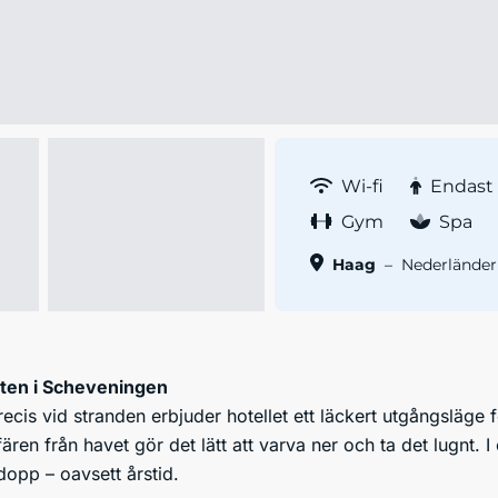
Wi-fi
Endast
Gym
Spa
Haag
–
Nederländer
nten i Scheveningen
recis vid stranden erbjuder hotellet ett läckert utgångsläge
en från havet gör det lätt att varva ner och ta det lugnt.
 dopp – oavsett årstid.