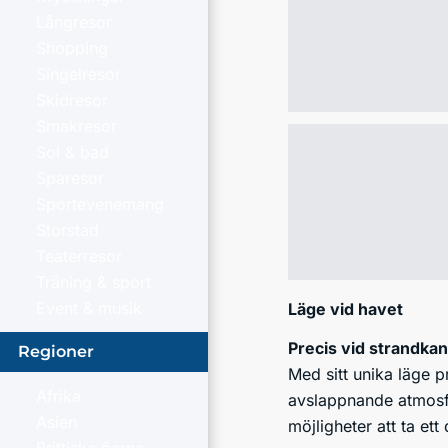
Långresor
Shopping
Singelresor
Skidresor
Smakresor
Sol & bad
Sparesor
Sportevenemang
Storstad
Teaterresor
Träning & sport
Event & musik
Läge vid havet
Precis vid strandka
Regioner
Med sitt unika läge p
Afrika
avslappnande atmosfär
Asien
möjligheter att ta ett