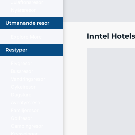
Julaftonsresor
Nyårsresor
Utmanande resor
Inntel Hote
Explore More
Restyper
Flygresor
Bussresor
Vandringsresor
Cykelresor
Dagsturer
Äventyrsresor
Familjeresor
Golfresor
Campingresor
Kryssningar