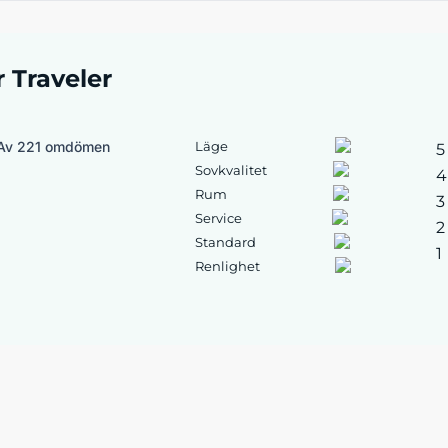
r Traveler
Av 221 omdömen
Läge
5
Sovkvalitet
4
Rum
3
Service
2
Standard
1
Renlighet