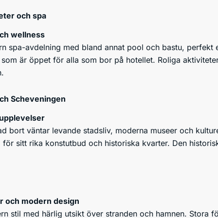
eter och spa
och wellness
rn spa-avdelning med bland annat pool och bastu, perfekt 
om är öppet för alla som bor på hotellet. Roliga aktivitete
n.
och Scheveningen
rupplevelser
 bort väntar levande stadsliv, moderna museer och kulturella
ör sitt rika konstutbud och historiska kvarter. Den histori
r och modern design
 stil med härlig utsikt över stranden och hamnen. Stora fön