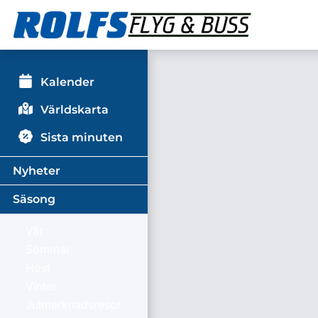
Kalender
Världskarta
Sista minuten
Nyheter
Säsong
Vår
Sommar
Höst
Vinter
Julmarknadsresor