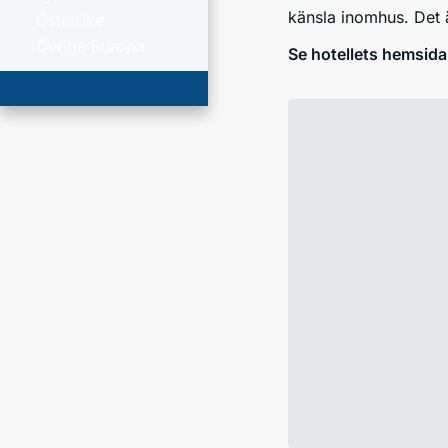
känsla inomhus. Det ä
Österrike
Övriga Europa
Se hotellets hemsida