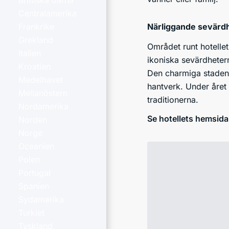
Brittiska öarna
Centralamerika
Närliggande sevärd
Frankrike
Grekland
Området runt hotellet
Italien
ikoniska sevärdheter
Kroatien
Den charmiga staden 
Medelhavet
hantverk. Under året 
Mellanöstern
traditionerna.
Nordamerika
Se hotellets hemsida
Norden
Norge
Oceanien
Polen
Portugal
Spanien
Sydamerika
Turkiet
Tyskland