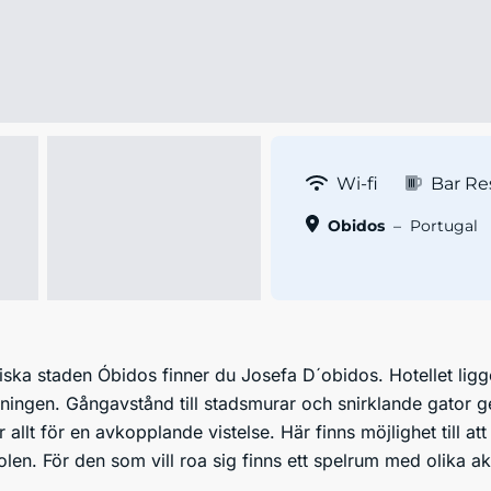
Wi-fi
Bar Re
Obidos
–
Portugal
toriska staden Óbidos finner du Josefa D´obidos. Hotellet l
ingen. Gångavstånd till stadsmurar och snirklande gator ger
r allt för en avkopplande vistelse. Här finns möjlighet till att
en. För den som vill roa sig finns ett spelrum med olika akti