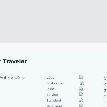
r Traveler
Av 614 omdömen
Läge
5
Sovkvalitet
4
Rum
3
Service
2
Standard
1
Renlighet