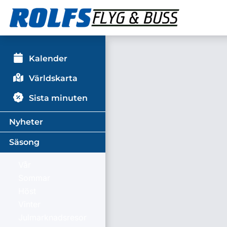
Kalender
Världskarta
Sista minuten
Nyheter
Säsong
Vår
Sommar
Höst
Vinter
Julmarknadsresor