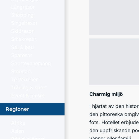
Långresor
Shopping
Singelresor
Skidresor
Smakresor
Sol & bad
Sparesor
Sportevenemang
Storstad
Teaterresor
Träning & sport
Charmig miljö
Event & musik
I hjärtat av den his
Regioner
den pittoreska omgivn
fots. Hotellet erbjude
Afrika
den uppfriskande pool
Asien
vänner eller familj.