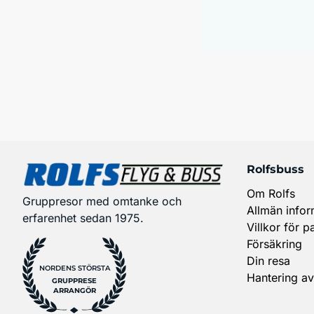
Rolfsbuss
Om Rolfs
Gruppresor med omtanke och
Allmän infor
erfarenhet sedan 1975.
Villkor för p
Försäkring
Din resa
NORDENS STÖRSTA
Hantering av
GRUPPRESE
ARRANGÖR