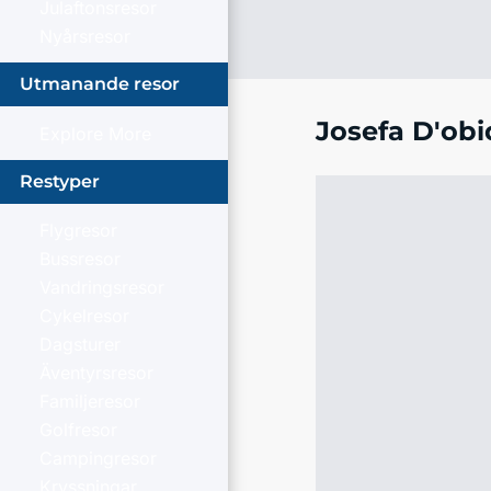
Julaftonsresor
Nyårsresor
Utmanande resor
Josefa D'obi
Explore More
Restyper
Flygresor
Bussresor
Vandringsresor
Cykelresor
Dagsturer
Äventyrsresor
Familjeresor
Golfresor
Campingresor
Kryssningar