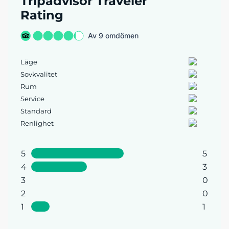
Tripadvisor Traveler
Rating
Av 9 omdömen
Läge
Sovkvalitet
Rum
Service
Standard
Renlighet
5
5
4
3
3
0
2
0
1
1