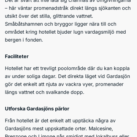
Det är svårt att inte låta sig charmas av omgivningarna
– här väntar promenadstråk direkt längs sjökanten och
utsikt över det stilla, glittrande vattnet.
Småbåtshamnen och bryggor ligger nära till och
området kring hotellet bjuder lugn vardagsmiljö med
bergen i fonden.
Faciliteter
Hotellet har ett trevligt poolområde där du kan koppla
av under soliga dagar. Det direkta läget vid Gardasjön
gör det enkelt att njuta av vackra vyer, promenader
längs vattnet och svalkande dopp.
Utforska Gardasjöns pärlor
Från hotellet är det enkelt att upptäcka några av
Gardasjöns mest uppskattade orter. Malcesine,
Brenzone och Limone nås smidigt med lokalbuss eller