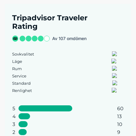
Tripadvisor Traveler
Rating
Av 107 omdömen
Sovkvalitet
Läge
Rum
Service
Standard
Renlighet
5
60
4
13
3
10
2
9