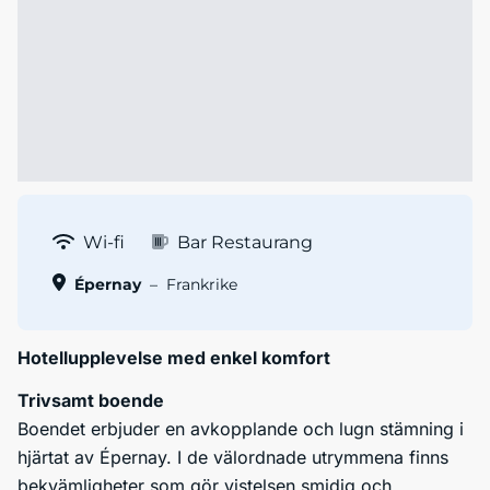
Wi-fi
Bar Restaurang
Épernay
–
Frankrike
Hotellupplevelse med enkel komfort
Trivsamt boende
Boendet erbjuder en avkopplande och lugn stämning i
hjärtat av Épernay. I de välordnade utrymmena finns
bekvämligheter som gör vistelsen smidig och