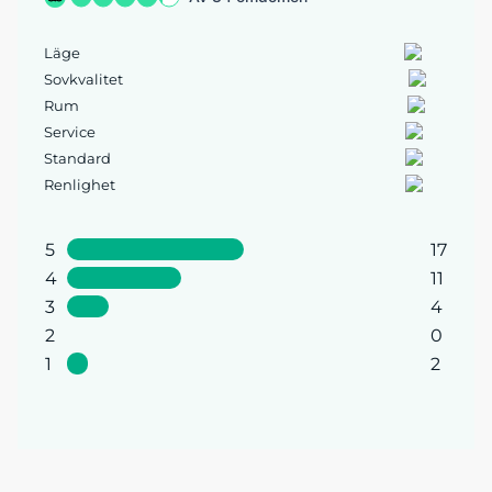
Läge
Sovkvalitet
Rum
Service
Standard
Renlighet
5
17
4
11
3
4
2
0
1
2