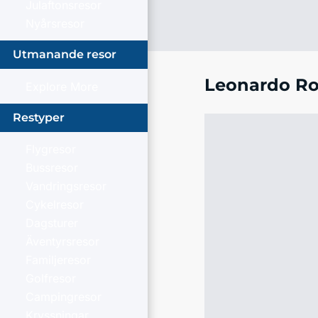
Julaftonsresor
Nyårsresor
Utmanande resor
Leonardo Ro
Explore More
Restyper
Flygresor
Bussresor
Vandringsresor
Cykelresor
Dagsturer
Äventyrsresor
Familjeresor
Golfresor
Campingresor
Kryssningar