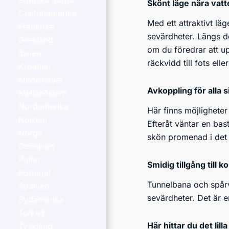
Brittiska öarna
Skönt läge nära vat
Centralamerika
Med ett attraktivt lä
Frankrike
sevärdheter. Längs de
Grekland
om du föredrar att up
Italien
räckvidd till fots ell
Kroatien
Medelhavet
Avkoppling för alla 
Mellanöstern
Nordamerika
Här finns möjligheter 
Norden
Efteråt väntar en bast
Norge
skön promenad i det 
Oceanien
Polen
Smidig tillgång till ko
Portugal
Tunnelbana och spårva
Spanien
sevärdheter. Det är e
Sydamerika
Turkiet
Här hittar du det lill
Tyskland