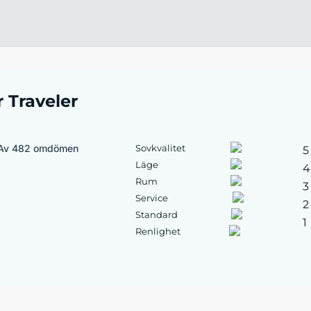
r Traveler
Av 482 omdömen
Sovkvalitet
5
Läge
4
Rum
3
Service
2
Standard
1
Renlighet