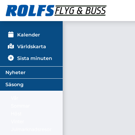
Kalender
Världskarta
Sista minuten
Nyheter
Säsong
Vår
Sommar
Höst
Vinter
Julmarknadsresor