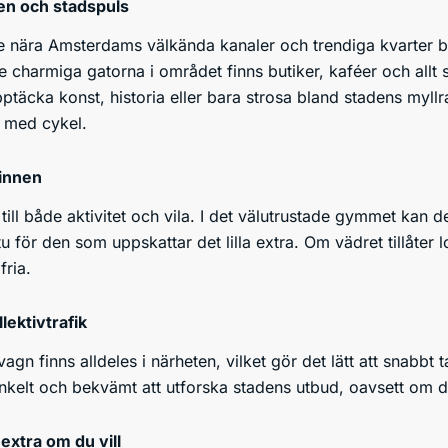
ten och stadspuls
ge nära Amsterdams välkända kanaler och trendiga kvarter blir
 charmiga gatorna i området finns butiker, kaféer och allt
ptäcka konst, historia eller bara strosa bland stadens myl
er med cykel.
sinnen
till både aktivitet och vila. I det välutrustade gymmet kan de
u för den som uppskattar det lilla extra. Om vädret tillåter 
fria.
llektivtrafik
gn finns alldeles i närheten, vilket gör det lätt att snabbt 
nkelt och bekvämt att utforska stadens utbud, oavsett om det
a extra om du vill