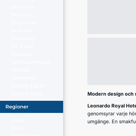
Långresor
Shopping
Singelresor
Skidresor
Smakresor
Sol & bad
Sparesor
Sportevenemang
Storstad
Teaterresor
Träning & sport
Event & musik
Modern design och 
Leonardo Royal Hot
Regioner
genomsyrar varje hörn
Afrika
umgänge. En smakfull
Asien