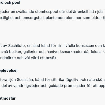
rd och pool
bjuder en svalkande utomhuspool där det är enkelt att nju
lighet och omsorgsfullt planterade blommor som bidrar till e
rtat av Suchitoto, en stad känd för sin livfulla konstscen oc
 små butiker, gallerier och hantverksmarknader där lokala k
landmärke och väl värd ett besök.
pplevelser
stora sjön Suchitlán, känd för sitt rika fågelliv och naturs
ta del av vandringsleder och guidade promenader för att up
atmosfär