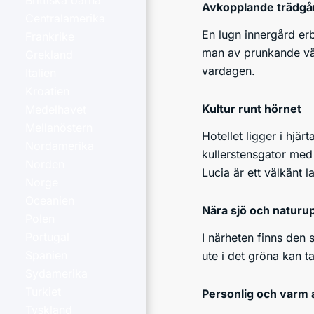
Brittiska öarna
Avkopplande trädgå
Centralamerika
En lugn innergård er
Frankrike
man av prunkande växt
Grekland
vardagen.
Italien
Kroatien
Kultur runt hörnet
Medelhavet
Mellanöstern
Hotellet ligger i hjä
Nordamerika
kullerstensgator med
Norden
Lucia är ett välkänt 
Norge
Oceanien
Nära sjö och naturu
Polen
Portugal
I närheten finns den 
Spanien
ute i det gröna kan 
Sydamerika
Turkiet
Personlig och varm 
Tyskland