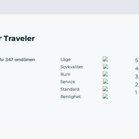
r Traveler
Av 347 omdömen
Läge
5
Sovkvalitet
4
Rum
3
Service
2
Standard
1
Renlighet