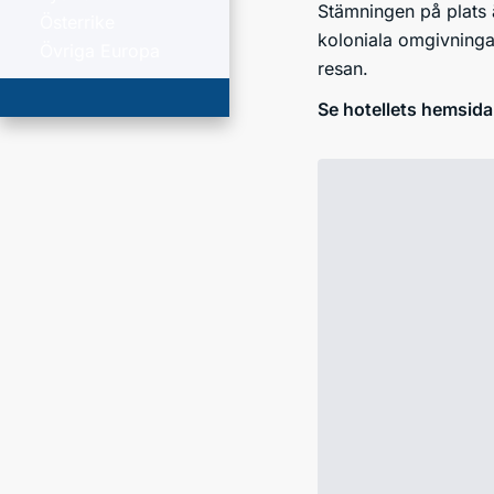
Stämningen på plats
Österrike
koloniala omgivningar
Övriga Europa
resan.
Se hotellets hemsida