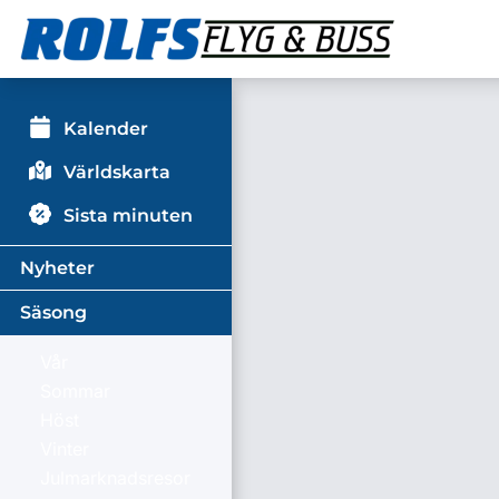
Kalender
Världskarta
Sista minuten
Nyheter
Säsong
Vår
Sommar
Höst
Vinter
Julmarknadsresor