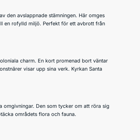
ta av den avslappnade stämningen. Här omges
n rofylld miljö. Perfekt för ett avbrott från
h koloniala charm. En kort promenad bort väntar
onstnärer visar upp sina verk. Kyrkan Santa
köna omgivningar. Den som tycker om att röra sig
ptäcka områdets flora och fauna.