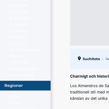
Långresor
Shopping
Singelresor
Skidresor
Smakresor
Sol & bad
Sparesor
Sportevenemang
Storstad
Suchitoto
–
14
Teaterresor
Träning & sport
Event & musik
Charmigt och histor
Los Almendros de San
Regioner
traditionell stil me
Afrika
känslan av det unika 
Asien