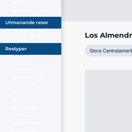
Julaftonsresor
Nyårsresor
Utmanande resor
Los Almendr
Explore More
Restyper
Stora Centralameri
Flygresor
Bussresor
Vandringsresor
Cykelresor
Dagsturer
Äventyrsresor
Familjeresor
Golfresor
Campingresor
Kryssningar