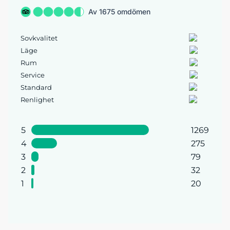
Av 1675 omdömen
Sovkvalitet
Läge
Rum
Service
Standard
Renlighet
5
1269
4
275
3
79
2
32
1
20