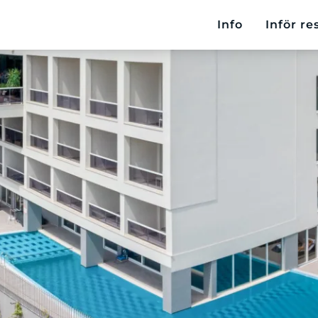
Info
Inför re