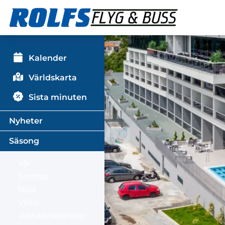
Kalender
Världskarta
Sista minuten
Nyheter
Säsong
Vår
Sommar
Höst
Vinter
Julmarknadsresor