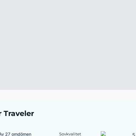
r Traveler
Av 27 omdömen
Sovkvalitet
5