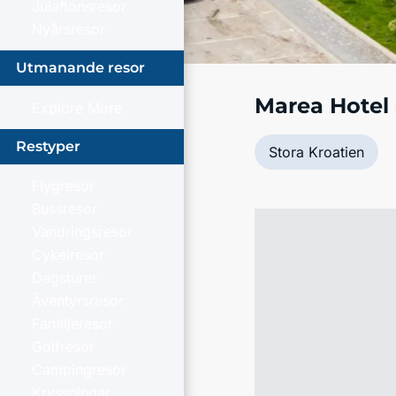
Julaftonsresor
Nyårsresor
Utmanande resor
Marea Hotel
Explore More
Restyper
Stora Kroatien
Flygresor
Bussresor
Vandringsresor
Cykelresor
Dagsturer
Äventyrsresor
Familjeresor
Golfresor
Campingresor
Kryssningar