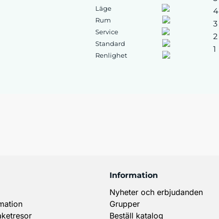
Läge
4
Rum
3
Service
2
Standard
1
Renlighet
Information
Nyheter och erbjudanden
mation
Grupper
aketresor
Beställ katalog