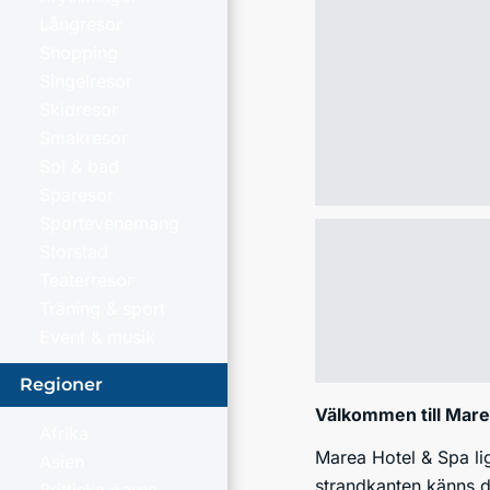
Långresor
Shopping
Singelresor
Skidresor
Smakresor
Sol & bad
Sparesor
Sportevenemang
Storstad
Teaterresor
Träning & sport
Event & musik
Regioner
Välkommen till Mare
Afrika
Marea Hotel & Spa li
Asien
strandkanten känns de