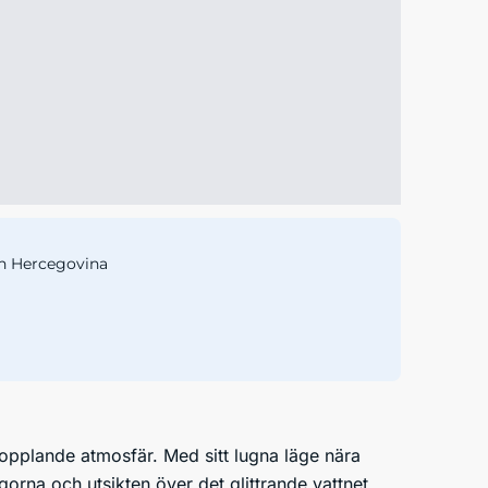
h Hercegovina
opplande atmosfär. Med sitt lugna läge nära
gorna och utsikten över det glittrande vattnet