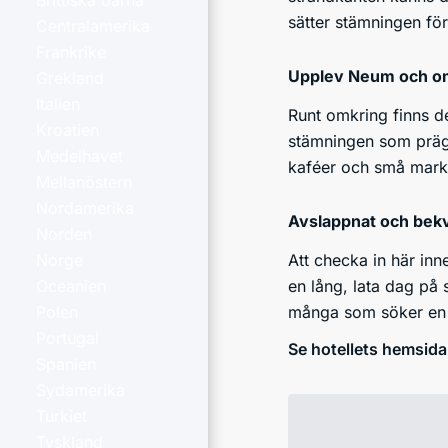
Brittiska öarna
sätter stämningen för 
Centralamerika
Frankrike
Upplev Neum och o
Grekland
Italien
Runt omkring finns d
Kroatien
stämningen som prägl
Medelhavet
kaféer och små mark
Mellanöstern
Nordamerika
Avslappnat och bek
Norden
Att checka in här inn
Norge
en lång, lata dag på 
Oceanien
många som söker en 
Polen
Portugal
Se hotellets hemsida
Spanien
Sydamerika
Turkiet
Tyskland