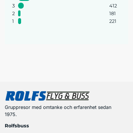
3
412
2
181
1
221
Gruppresor med omtanke och erfarenhet sedan
1975.
Rolfsbuss