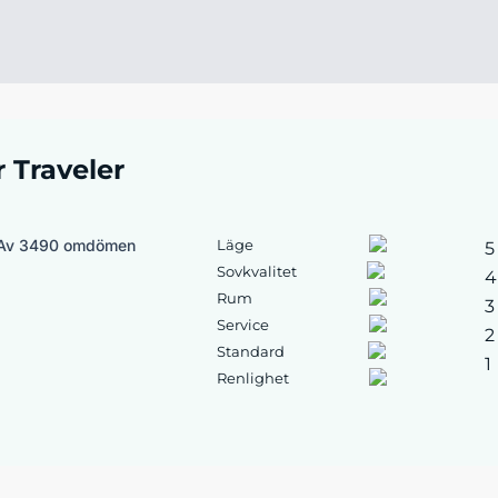
r Traveler
Av 3490 omdömen
Läge
5
Sovkvalitet
4
Rum
3
Service
2
Standard
1
Renlighet