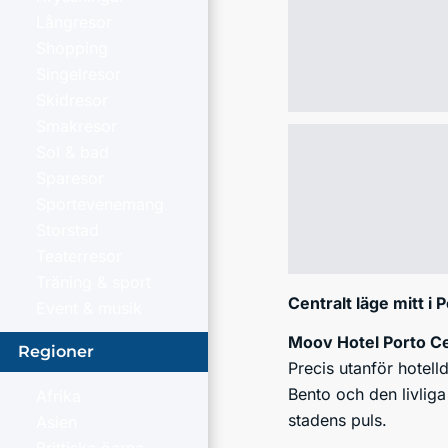
Långresor
Shopping
Singelresor
Skidresor
Smakresor
Sol & bad
Sparesor
Sportevenemang
Storstad
Teaterresor
Träning & sport
Centralt läge mitt i 
Event & musik
Moov Hotel Porto C
Regioner
Precis utanför hotell
Bento och den livliga
Afrika
stadens puls.
Asien