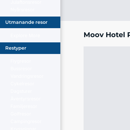
Julaftonsresor
Nyårsresor
Utmanande resor
Moov Hotel 
Explore More
Restyper
Flygresor
Bussresor
Vandringsresor
Cykelresor
Dagsturer
Äventyrsresor
Familjeresor
Golfresor
Campingresor
Kryssningar