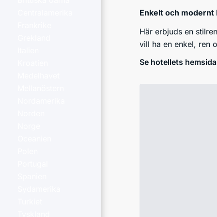
Brittiska öarna
Enkelt och modernt
Centralamerika
Frankrike
Här erbjuds en stilr
Grekland
vill ha en enkel, ren
Italien
Se hotellets hemsida
Kroatien
Medelhavet
Mellanöstern
Nordamerika
Norden
Norge
Oceanien
Polen
Portugal
Spanien
Sydamerika
Turkiet
Tyskland