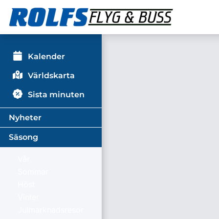
Kalender
Världskarta
Sista minuten
Nyheter
Säsong
Vår
Sommar
Höst
Vinter
Julmarknadsresor